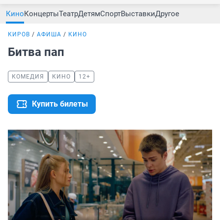
Кино
Концерты
Театр
Детям
Спорт
Выставки
Другое
КИРОВ
АФИША
КИНО
Битва пап
КОМЕДИЯ
КИНО
12+
Купить билеты