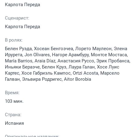
Карлота Переда
Сценарист:
Карлота Переда
В ролях:
Белен Руэда, Хосеан Бенгоэчеа, Лорето Маулеон, Элена
Ирурета, Jon Olivares, Нагоре Арамбуру, Монтсе Мостаса,
María Barrios, Araia Díaz, Анастасия Руссо, Эрик Пробанса,
Иньяки Бераэче, Белен Круз, Лаура Галан, Хосе Луис
Картес, Хосе Габриэль Кампос, Ortzi Acosta, Марсело
Галван, Эльвира Родригес, Aitor Borobia
Время:
103 мин.
Страна:
Испания
Оригинальное название: