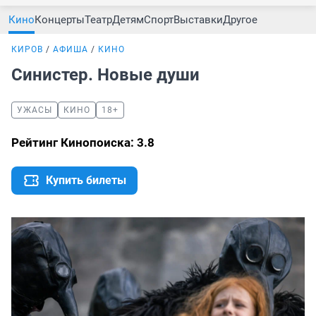
Кино
Концерты
Театр
Детям
Спорт
Выставки
Другое
КИРОВ
АФИША
КИНО
Синистер. Новые души
УЖАСЫ
КИНО
18+
Рейтинг Кинопоиска: 3.8
Купить билеты