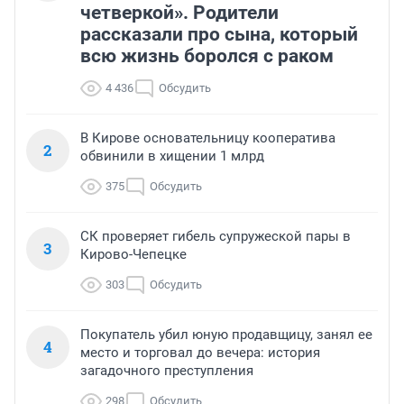
четверкой». Родители
рассказали про сына, который
всю жизнь боролся с раком
4 436
Обсудить
В Кирове основательницу кооператива
2
обвинили в хищении 1 млрд
375
Обсудить
СК проверяет гибель супружеской пары в
3
Кирово-Чепецке
303
Обсудить
Покупатель убил юную продавщицу, занял ее
4
место и торговал до вечера: история
загадочного преступления
298
Обсудить