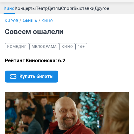
Кино
Концерты
Театр
Детям
Спорт
Выставки
Другое
КИРОВ
АФИША
КИНО
Совсем ошалели
КОМЕДИЯ
МЕЛОДРАМА
КИНО
16+
Рейтинг Кинопоиска: 6.2
Купить билеты