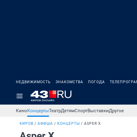
НЕДВИЖИМОСТЬ
ЗНАКОМСТВА
ПОГОДА
ТЕЛЕПРОГР
Кино
Концерты
Театр
Детям
Спорт
Выставки
Другое
КИРОВ
АФИША
КОНЦЕРТЫ
ASPER X
Asper X