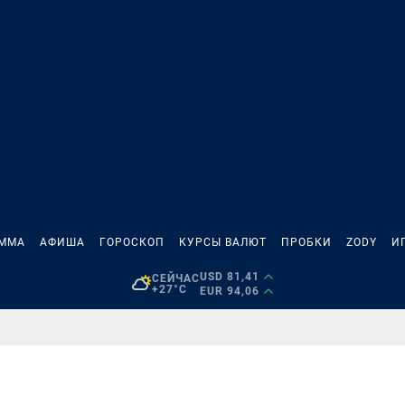
АММА
АФИША
ГОРОСКОП
КУРСЫ ВАЛЮТ
ПРОБКИ
ZODY
И
USD 81,41
СЕЙЧАС
+27°C
EUR 94,06