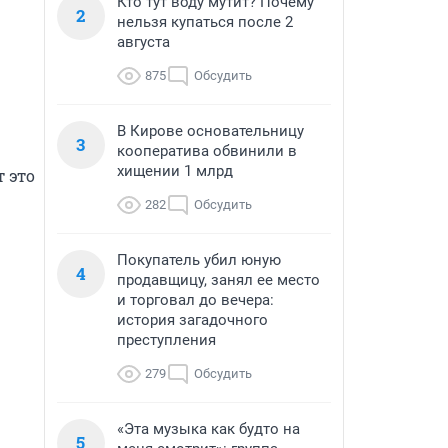
Кто тут воду мутит? Почему
2
нельзя купаться после 2
августа
875
Обсудить
В Кирове основательницу
3
кооператива обвинили в
хищении 1 млрд
 это 
282
Обсудить
Покупатель убил юную
4
продавщицу, занял ее место
и торговал до вечера:
история загадочного
преступления
279
Обсудить
«Эта музыка как будто на
5