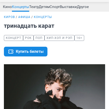
Кино
Концерты
Театр
Детям
Спорт
Выставки
Другое
КИРОВ
АФИША
КОНЦЕРТЫ
тринадцать карат
КОНЦЕРТ
РОК
ПОП
ХИП-ХОП И РЭП
16+
Купить билеты