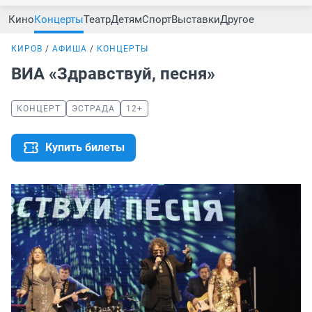
Кино
Концерты
Театр
Детям
Спорт
Выставки
Другое
КИРОВ
АФИША
КОНЦЕРТЫ
ВИА «Здравствуй, песня»
КОНЦЕРТ
ЭСТРАДА
12+
Купить билеты