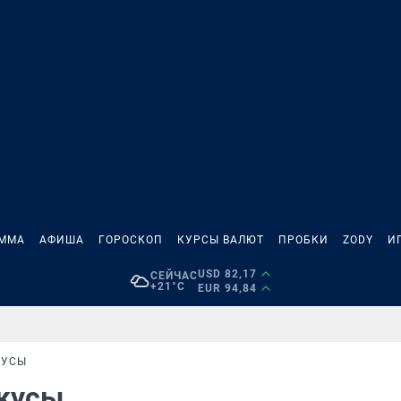
АММА
АФИША
ГОРОСКОП
КУРСЫ ВАЛЮТ
ПРОБКИ
ZODY
И
USD 82,17
СЕЙЧАС
+21°C
EUR 94,84
КУСЫ
окусы