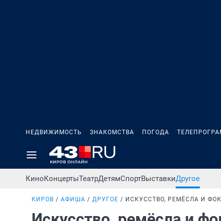
НЕДВИЖИМОСТЬ
ЗНАКОМСТВА
ПОГОДА
ТЕЛЕПРОГР
Кино
Концерты
Театр
Детям
Спорт
Выставки
Другое
КИРОВ
АФИША
ДРУГОЕ
ИСКУССТВО, РЕМЁСЛА И ФО
Искусство, ремёсла и ф