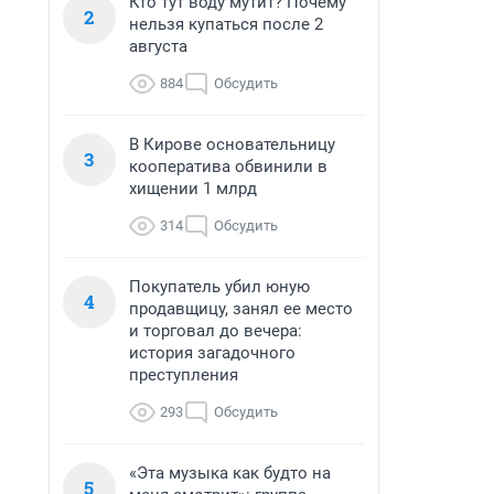
Кто тут воду мутит? Почему
2
нельзя купаться после 2
августа
 
884
Обсудить
В Кирове основательницу
3
кооператива обвинили в
хищении 1 млрд
314
Обсудить
Покупатель убил юную
4
продавщицу, занял ее место
и торговал до вечера:
история загадочного
преступления
293
Обсудить
«Эта музыка как будто на
5