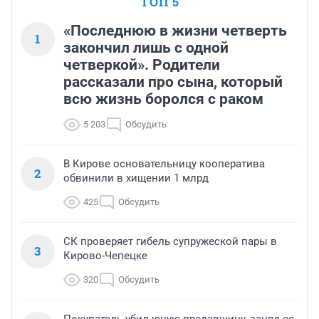
ТОП 5
«Последнюю в жизни четверть
1
закончил лишь с одной
четверкой». Родители
рассказали про сына, который
всю жизнь боролся с раком
5 203
Обсудить
В Кирове основательницу кооператива
2
обвинили в хищении 1 млрд
425
Обсудить
СК проверяет гибель супружеской пары в
3
Кирово-Чепецке
320
Обсудить
Покупатель убил юную продавщицу, занял ее