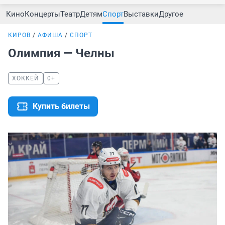
Кино
Концерты
Театр
Детям
Спорт
Выставки
Другое
КИРОВ
АФИША
СПОРТ
Олимпия — Челны
ХОККЕЙ
0+
Купить билеты