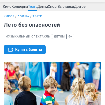
Кино
Концерты
Театр
Детям
Спорт
Выставки
Другое
КИРОВ
АФИША
ТЕАТР
Лето без опасностей
МУЗЫКАЛЬНЫЙ СПЕКТАКЛЬ
ДЕТЯМ
6+
Купить билеты