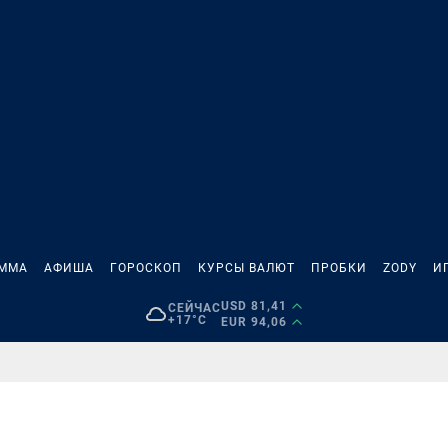
АММА
АФИША
ГОРОСКОП
КУРСЫ ВАЛЮТ
ПРОБКИ
ZODY
И
USD 81,41
СЕЙЧАС
+17°C
EUR 94,06