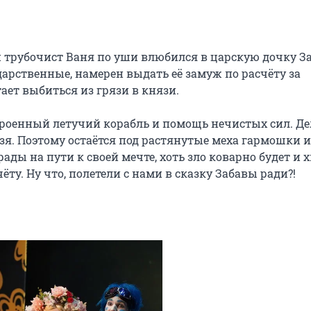
й трубочист Ваня по уши влюбился в царскую дочку Заб
арственные, намерен выдать её замуж по расчёту за 
ет выбиться из грязи в князи.

роенный летучий корабль и помощь нечистых сил. Дел
зя. Поэтому остаётся под растянутые меха гармошки и 
ады на пути к своей мечте, хоть зло коварно будет и хи
ёту. Ну что, полетели с нами в сказку Забавы ради?!