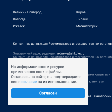
Великий Новгород
Киров
Вологда
Липецк
Ижевск
Магнитогорск
Контактные данные для Роскомнадзора и государственных органов
Электронный адрес редакции:
rednews@shkulev.ru
Контактные данные для Роскомнадзора и государственных органов
Техподдержка:
help@shkulev.ru
На информационном ресурсе
По вопросам коммерческого сотрудничества:
применяются cookie-файлы.
Жапарова Жанна, менеджер по работе с федеральными клиентами
Оставаясь на сайте, вы подтверждаете
zhanna.zhaparova@shkulev.ru
, моб. + 7 982 640 34 32
свое
согласие
на их использование.
Ревина Мария, директор по работе с федеральными клиентами
mariya.revina@shkulev.ru
, моб. +7 910 402 4056
Согласен
© ООО «Сеть городских порталов»
© ООО «Интернет Технологии»