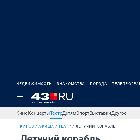
НЕДВИЖИМОСТЬ
ЗНАКОМСТВА
ПОГОДА
ТЕЛЕПРОГР
Кино
Концерты
Театр
Детям
Спорт
Выставки
Другое
КИРОВ
АФИША
ТЕАТР
ЛЕТУЧИЙ КОРАБЛЬ
Летучий корабль