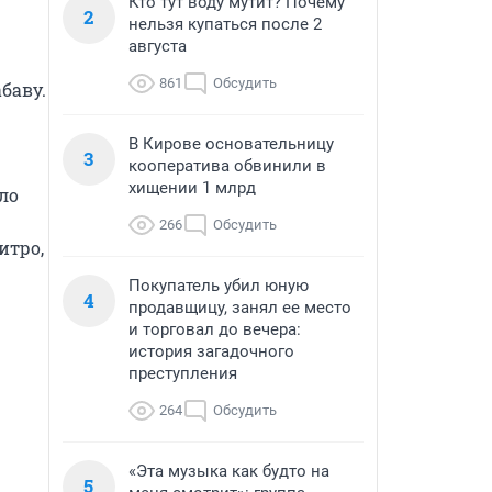
Кто тут воду мутит? Почему
2
нельзя купаться после 2
августа
861
Обсудить
аву. 
В Кирове основательницу
3
кооператива обвинили в
хищении 1 млрд
о 
266
Обсудить
тро, 
Покупатель убил юную
4
продавщицу, занял ее место
и торговал до вечера:
история загадочного
преступления
264
Обсудить
«Эта музыка как будто на
5