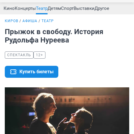
Кино
Концерты
Театр
Детям
Спорт
Выставки
Другое
КИРОВ
АФИША
ТЕАТР
Прыжок в свободу. История
Рудольфа Нуреева
СПЕКТАКЛЬ
12+
Купить билеты