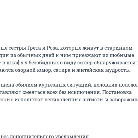
ые сёстры Грета и Роза, которые живут в старинном 
 один из обычных дней к ним приезжают их любимые 
в шкафу у безобидных с виду сестёр обнаруживается т
аются озорной юмор, сатира и житейская мудрость.

лнена обилием курьезных ситуаций, неловких положе
тавляют смеяться всех без исключения. Постановка 
торые исполняют великолепные артисты и заворажив
без дополнительного уведомления.