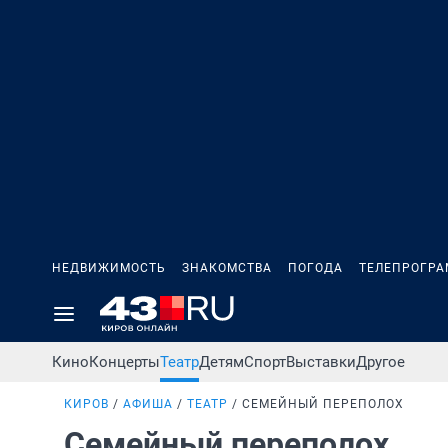
НЕДВИЖИМОСТЬ
ЗНАКОМСТВА
ПОГОДА
ТЕЛЕПРОГР
Кино
Концерты
Театр
Детям
Спорт
Выставки
Другое
КИРОВ
АФИША
ТЕАТР
СЕМЕЙНЫЙ ПЕРЕПОЛОХ
Семейный переполох