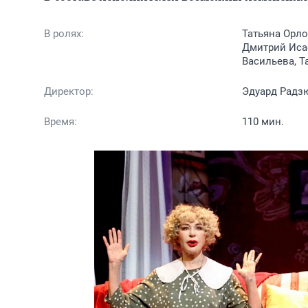
В ролях:
Татьяна Орло
Дмитрий Исае
Васильева, Т
Директор:
Эдуард Радз
Время:
110 мин.