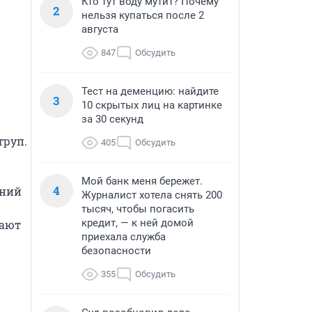
Кто тут воду мутит? Почему
2
нельзя купаться после 2
августа
847
Обсудить
Тест на деменцию: найдите
3
10 скрытых лиц на картинке
за 30 секунд
руп. 
405
Обсудить
Мой банк меня бережет.
4
ний 
Журналист хотела снять 200
тысяч, чтобы погасить
кредит, — к ней домой
ают 
приехала служба
безопасности
355
Обсудить