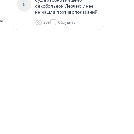
Суд возобновил дело
5
онкобольной Лерчек: у нее
не нашли противопоказаний
ия
289
Обсудить