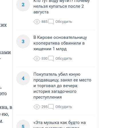
Кто тут воду мутит? Почему
2
нельзя купаться после 2
августа
885
Обсудить
их 
В Кирове основательницу
3
кооператива обвинили в
хищении 1 млрд
ками 
 
330
Обсудить
Покупатель убил юную
4
продавщицу, занял ее место
и торговал до вечера:
 
история загадочного
то 
преступления
а, в 
295
Обсудить
ею, 
м.
«Эта музыка как будто на
5