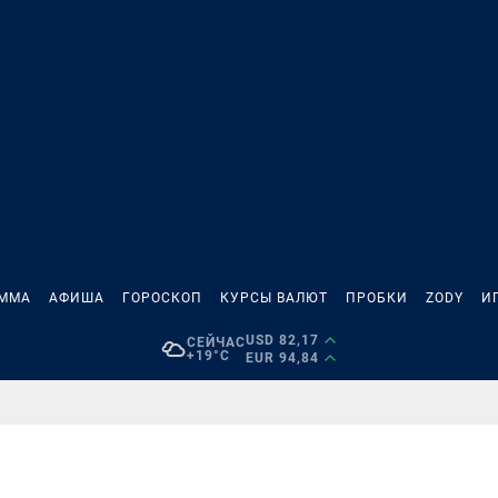
АММА
АФИША
ГОРОСКОП
КУРСЫ ВАЛЮТ
ПРОБКИ
ZODY
И
USD 82,17
СЕЙЧАС
+19°C
EUR 94,84