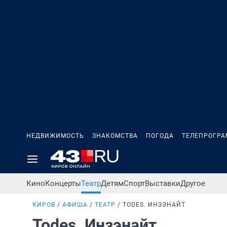
НЕДВИЖИМОСТЬ
ЗНАКОМСТВА
ПОГОДА
ТЕЛЕПРОГР
Кино
Концерты
Театр
Детям
Спорт
Выставки
Другое
КИРОВ
АФИША
ТЕАТР
TODES. ИНЗЭНАЙТ
Todes. Инзэнайт