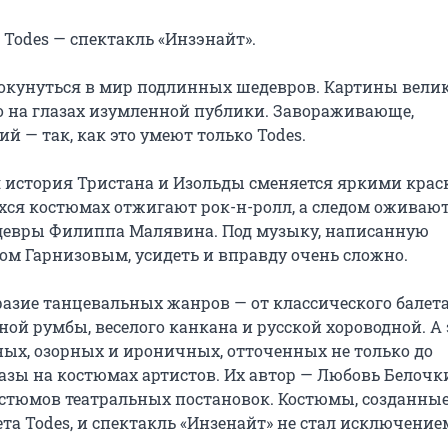
Todes — спектакль «Инзэнайт».

 окунуться в мир подлинных шедевров. Картины велик
на глазах изумленной публики. Завораживающе, 
 — так, как это умеют только Todes.

я история Тристана и Изольды сменяется яркими крас
ся костюмах отжигают рок-н-ролл, а следом оживают
евры Филиппа Малявина. Под музыку, написанную 
м Гарнизовым, усидеть и вправду очень сложно.

разие танцевальных жанров — от классического балета,
ой румбы, веселого канкана и русской хороводной. А э
ых, озорных и ироничных, отточенных не только до 
зы на костюмах артистов. Их автор — Любовь Белочкин
стюмов театральных постановок. Костюмы, созданные 
та Todes, и спектакль «Инзенайт» не стал исключение