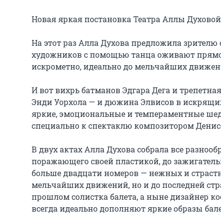
Новая яркая постановка Театра Аллы Духовой 
На этот раз Алла Духова предложила зрителю
художников с помощью танца оживают прямо 
искрометно, идеально до мельчайших движений
И вот вихрь батманов Эдгара Дега и трепетна
Энди Уорхола — и дюжина Элвисов в искрящих
яркие, эмоциональные и темпераментные шед
специально к спектаклю композитором Денисо
В двух актах Алла Духова собрала все разнооб
поражающего своей пластикой, до зажигательн
больше двадцати номеров — нежных и страстн
мельчайших движений, но и до последней стра
прошлом солистка балета, а ныне дизайнер ко
всегда идеально дополняют яркие образы бале