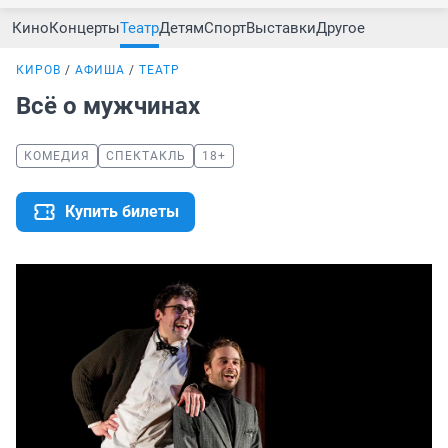
Кино
Концерты
Театр
Детям
Спорт
Выставки
Другое
КИРОВ
АФИША
ТЕАТР
Всё о мужчинах
КОМЕДИЯ
СПЕКТАКЛЬ
18+
Купить билеты