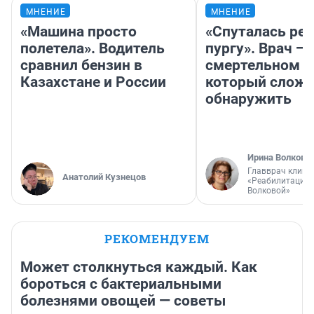
МНЕНИЕ
МНЕНИЕ
«Машина просто
«Спуталась реч
полетела». Водитель
пургу». Врач — 
сравнил бензин в
смертельном д
Казахстане и России
который слож
обнаружить
Ирина Волкова
Главврач клини
Анатолий Кузнецов
«Реабилитация 
Волковой»
РЕКОМЕНДУЕМ
Может столкнуться каждый. Как
бороться с бактериальными
болезнями овощей — советы