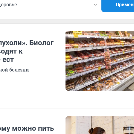
доровье
Примен
ухоли». Биолог
одят к
 ест
ной болезни
Кому можно пить