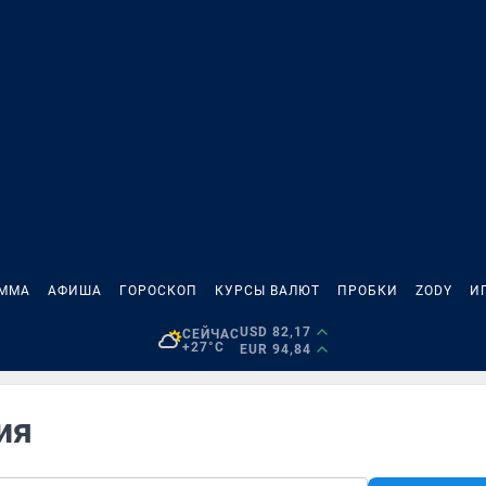
АММА
АФИША
ГОРОСКОП
КУРСЫ ВАЛЮТ
ПРОБКИ
ZODY
И
USD 82,17
СЕЙЧАС
+27°C
EUR 94,84
ия