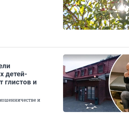
ели
х детей-
т глистов и
мошенничестве и