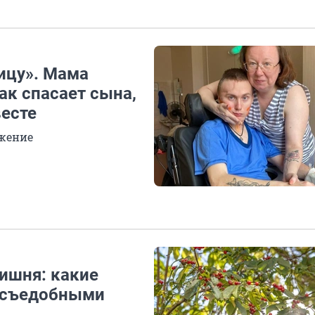
ицу». Мама
ак спасает сына,
весте
ожение
ишня: какие
о съедобными