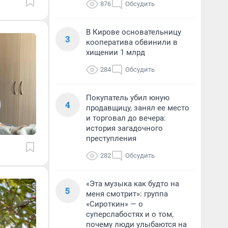
876
Обсудить
В Кирове основательницу
3
кооператива обвинили в
хищении 1 млрд
284
Обсудить
Покупатель убил юную
4
продавщицу, занял ее место
и торговал до вечера:
история загадочного
преступления
282
Обсудить
«Эта музыка как будто на
5
меня смотрит»: группа
«Сироткин» — о
суперслабостях и о том,
почему люди улыбаются на