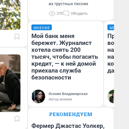
их грустных песнях
270
Обсудить
МНЕНИЕ
МНЕНИЕ
Мой банк меня
Продаш
бережет. Журналист
возьмут
хотела снять 200
нам го
тысяч, чтобы погасить
налого
кредит, — к ней домой
коснет
приехала служба
даже р
безопасности
Ксения Владимирская
Ан
Автор мнения
РЕКОМЕНДУЕМ
Фермер Джастас Уолкер,