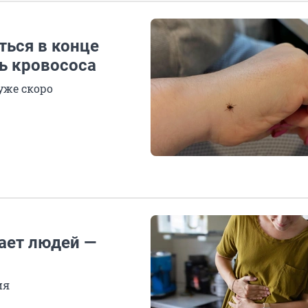
ться в конце
ь кровососа
уже скоро
ает людей —
ия