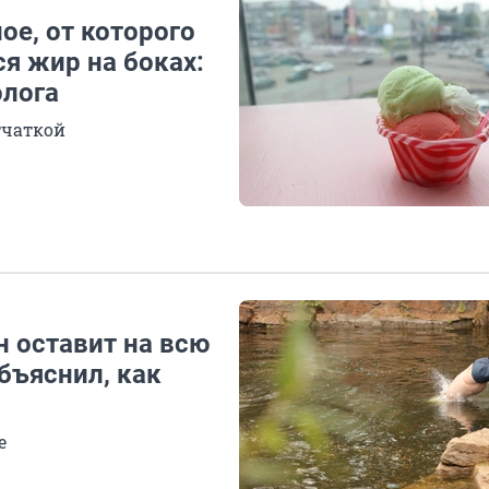
е, от которого
ся жир на боках:
олога
тчаткой
н оставит на всю
бъяснил, как
е