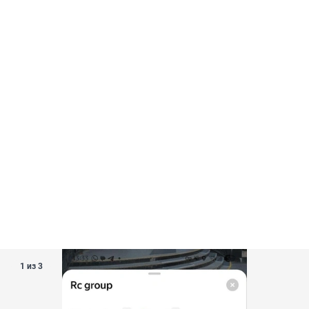
2024 выручка упала на 36%, до 46 млн рублей, а
чистая прибыль составила 27,2 млн. В
компании числится 16 сотрудников, налоговая
задолженность фирмы за 2025 год — 8,9 млн
рублей.
1 из 3