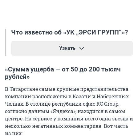
Что известно об «УК „ЭРСИ ГРУПП“»?
Узнать
Согласно данным сервиса «Контур.Фокус», «УК
«Сумма ущерба — от 50 до 200 тысяч
„ЭРСИ ГРУПП“ зарегистрирована в Санкт-
рублей»
Петербурге в 2021 году. Генеральным
директором значится Дмитрий Лазаров, он же
В Татарстане самые крупные представительства
был одним из учредителей, но вышел из
компании расположены в Казани и Набережных
состава владельцев. Сейчас ими числятся
Челнах. В столице республики офис RC Group,
Елена Мищенко, Мария Михайлова и Егор
согласно данным «Яндекса», находится в самом
Патов — на официальном сайте компании они
центре. На сервисе у компании всего одна звезда и
указаны как ее основатели. При этом
несколько негативных комментариев. Вот часть
финансовые результаты неровные: по итогам
из них: