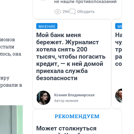
не нашли противопоказаний
294
Обсудить
МНЕНИЕ
МНЕНИ
Мой банк меня
Насле
лионов
бережет. Журналист
чудом
 стали
хотела снять 200
транс
лось, она
тысяч, чтобы погасить
разне
кредит, — к ней домой
совет
приехала служба
безопасности
тиру
ировали в
Ксения Владимирская
Автор мнения
РЕКОМЕНДУЕМ
Может столкнуться