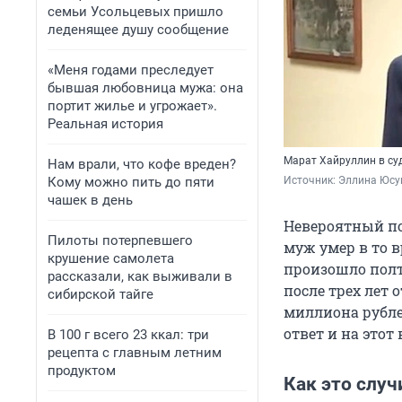
семьи Усольцевых пришло
леденящее душу сообщение
«Меня годами преследует
бывшая любовница мужа: она
портит жилье и угрожает».
Реальная история
Марат Хайруллин в су
Нам врали, что кофе вреден?
Кому можно пить до пяти
Источник: 
Эллина Юсу
чашек в день
Невероятный п
Пилоты потерпевшего
муж умер в то 
крушение самолета
произошло полт
рассказали, как выживали в
после трех лет 
сибирской тайге
миллиона рубле
ответ и на этот 
В 100 г всего 23 ккал: три
рецепта с главным летним
продуктом
Как это случ