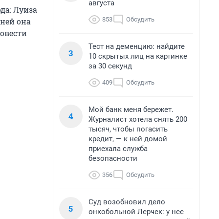
августа
да: Луиза
853
Обсудить
дней она
ровести
Тест на деменцию: найдите
3
10 скрытых лиц на картинке
за 30 секунд
409
Обсудить
Мой банк меня бережет.
4
Журналист хотела снять 200
тысяч, чтобы погасить
кредит, — к ней домой
приехала служба
безопасности
356
Обсудить
Суд возобновил дело
5
онкобольной Лерчек: у нее