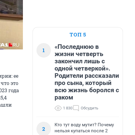
ТОП 5
«Последнюю в
1
жизни четверть
закончил лишь с
одной четверкой».
Родители рассказали
рии: ее
про сына, который
 что это
всю жизнь боролся с
023 года
раком
5,4
Нашли
1 830
Обсудить
Кто тут воду мутит? Почему
2
нельзя купаться после 2