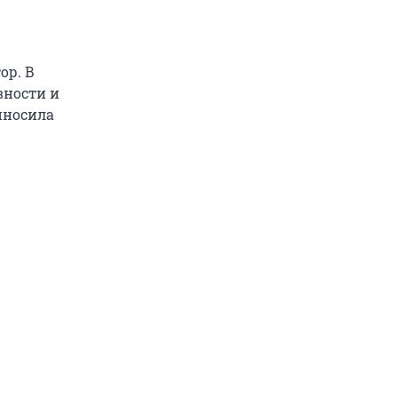
ор. В
вности и
риносила