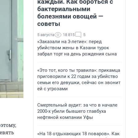
каждый. Как бороться с
бактериальными
болезнями овощей —
советы
5 августа
18 815
5
«Заказали на 3-летие»: перед
убийством жены в Казани турок
забрал торт на день рождения сына
«Это тот, кого ты травила»: прикамца
приговорили к 22 годам за убийство
семьи его девушки, сейчас он звонит
ей с угрозами
Смертельный аудит: за что в начале
2000-х убили бывшего главбуха
нефтяной компании Уфы
оэтому,
девять
«На 18 отдыхающих 18 поваров». Как