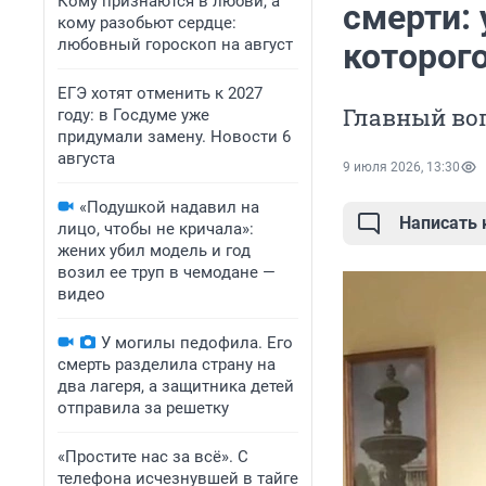
Кому признаются в любви, а
смерти:
кому разобьют сердце:
любовный гороскоп на август
которого
ЕГЭ хотят отменить к 2027
Главный воп
году: в Госдуме уже
придумали замену. Новости 6
августа
9 июля 2026, 13:30
«Подушкой надавил на
Написать
лицо, чтобы не кричала»:
жених убил модель и год
возил ее труп в чемодане —
видео
У могилы педофила. Его
смерть разделила страну на
два лагеря, а защитника детей
отправила за решетку
«Простите нас за всё». С
телефона исчезнувшей в тайге