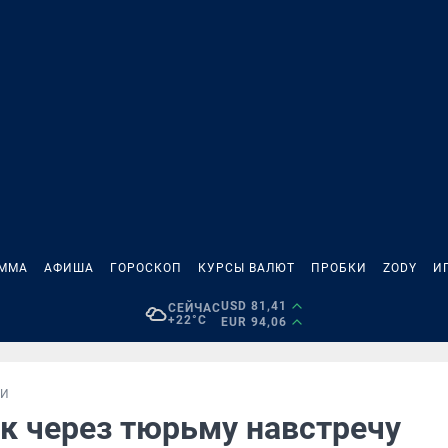
АММА
АФИША
ГОРОСКОП
КУРСЫ ВАЛЮТ
ПРОБКИ
ZODY
И
USD 81,41
СЕЙЧАС
+22°C
EUR 94,06
ИИ
ок через тюрьму навстречу