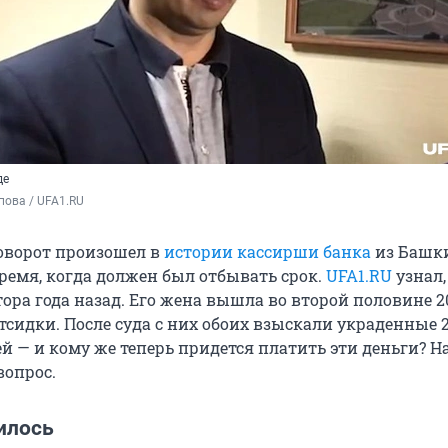
де
пова / UFA1.RU
оворот произошел в
истории кассирши банка
из Башки
время, когда должен был отбывать срок.
UFA1.RU
узнал,
ора года назад. Его жена вышла во второй половине 2
отсидки. После суда с них обоих взыскали украденные 2
й — и кому же теперь придется платить эти деньги? 
вопрос.
илось