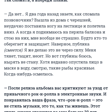
— Да нет… Я два года назад знаете, как сломала
позвоночник? Вышла из дома с черешней,
неудачно поставила ногу на лестнице и полетела
вниз. А когда я поднимаюсь на перила балкона и
стою на них, мне вообще не страшно. Будто кто-то
оберегает и защищает. Наверное, публика
(смеется)
. Я же делаю это не через силу. Меня
тянет, тащит, несет. Но вот глубины боюсь,
нырять не стану. Хотя недавно опустила лицо в
маске в воду, смотрю, такие рыбы красивые.
Когда-нибудь осмелюсь.
— После релиза альбома вас критикуют за уход от
привычного
рок-н-ролла
в электронные звуки. И
понравилась ваша фраза, что «рок-н-ролл — это
не стиль музыки, это то, как ты живешь. Этот
стиль жизни сложился во мне больше
30 лет