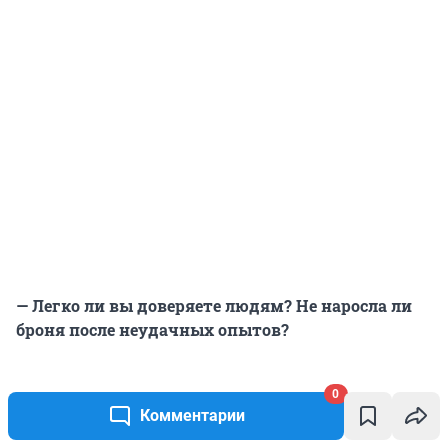
— Легко ли вы доверяете людям? Не наросла ли
броня после неудачных опытов?
— Возможно, к сожалению, но я доверчива. Если
0
человек подойдет ко мне и сможет зацепить,
Комментарии
понравиться, то я доверюсь. Но в этом есть и