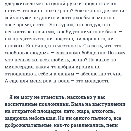
удерживаешься на одной руке и продолжаешь
петь — это ли не
рок-н-ролл
?
Рок-н-ролл
для меня
сейчас уже не допинги, которых было много в
свое время, а это… Это кураж, это воздух, это
легкость за плечами, как будто ничего не было —
ни предательств, ни подстав, ни хорошего, ни
плохого. Конечно, это честность. Сказать, что это
«любовь к людям», — слишком обобщенно. Потому
что нельзя же всех любить, верно? Но какое-то
милосердие, какая-то добрая ирония по
отношению к себе и к людям — абсолютно точно.
А еще для меня
рок-н-ролл
— это молодость!
— Я не могу не отметить, насколько у вас
воспитанные поклонники. Была на выступлении
на открытой площадке: лето, жара, алкоголь,
задержка небольшая. Но ни одного пьяного, все
доброжелательные, как-то развлекались, пели