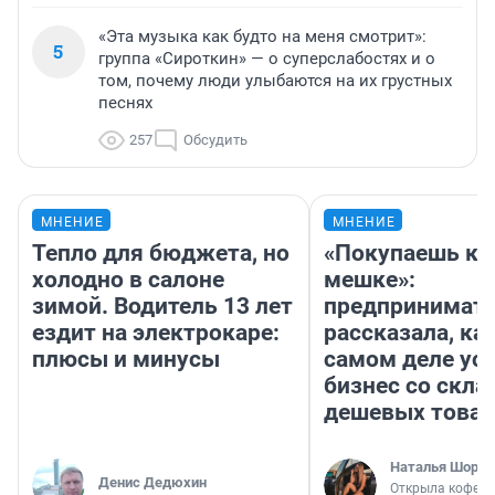
«Эта музыка как будто на меня смотрит»:
5
группа «Сироткин» — о суперслабостях и о
том, почему люди улыбаются на их грустных
песнях
257
Обсудить
МНЕНИЕ
МНЕНИЕ
Тепло для бюджета, но
«Покупаешь ко
холодно в салоне
мешке»:
зимой. Водитель 13 лет
предпринимат
ездит на электрокаре:
рассказала, как
плюсы и минусы
самом деле ус
бизнес со скл
дешевых това
Наталья Шорох
Денис Дедюхин
Открыла кофейн