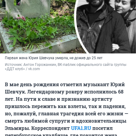
Первая жена Юрия Шевчука умерла, не дожив до 25 лет
Источник: 
Антон Горожанкин, ВК-паблик официального сайта группы 
«ДДТ клуб» / vk.com
В мае день рождения отметил музыкант Юрий
Шевчук. Легендарному рокеру исполнилось 68
лет. На пути к славе и признанию артисту
пришлось пережить как взлеты, так и падения,
но, пожалуй, главная трагедия всей его жизни —
смерть любимой супруги и вдохновительницы
Эльмиры. Корреспондент
UFA1.RU
посетил
петербургское кладбище, где покоится жена