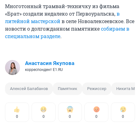
Многотонный трамвай-техничку из фильма
«Брат» создали недалеко от Первоуральска,
в
литейной мастерской
в селе Новоалексеевское. Все
новости о долгожданном памятнике
собираем в
специальном разделе
.
Анастасия Якупова
корреспондент E1.RU
Алексей Балабанов
Памятник
Режиссер
Никита Мих
0
0
0
0
0