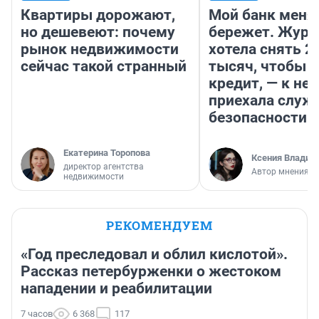
Квартиры дорожают,
Мой банк меня
но дешевеют: почему
бережет. Журн
рынок недвижимости
хотела снять 2
сейчас такой странный
тысяч, чтобы п
кредит, — к не
приехала служ
безопасности
Екатерина Торопова
Ксения Владим
директор агентства
Автор мнения
недвижимости
РЕКОМЕНДУЕМ
«Год преследовал и облил кислотой».
Рассказ петербурженки о жестоком
нападении и реабилитации
7 часов
6 368
117