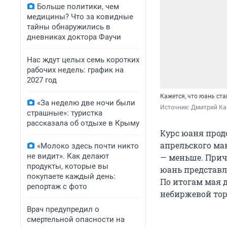
Больше политики, чем
медицины? Что за ковидные
тайны обнаружились в
дневниках доктора Фаучи
Нас ждут целых семь коротких
рабочих недель: график на
2027 год
Кажется, что юань ст
«За неделю две ночи были
Источник: 
Дмитрий Ка
страшные»: туристка
рассказала об отдыхе в Крыму
Курс юаня прод
апрельского мак
«Молоко здесь почти никто
не видит». Как делают
— меньше. Прич
продукты, которые вы
юань представля
покупаете каждый день:
По итогам мая д
репортаж с фото
небиржевой торг
Врач предупредил о
смертельной опасности на