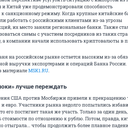
я и Китай уже продемонстрировали способность
 к санкционному режиму. Когда крупные китайские 
ли работать с российскими клиентами из-за угрозы
ций, их место заняли региональные банки. Также ста
зоваться схемы с участием посредников из таких стра
Э, а компании начали использовать криптовалюты в п
ня на российском рынке остается высоким из-за обя
ой выручки экспортерами и операций Банка России.
в материале
MSK1.RU
.
оки» лучше переждать
ения США против Мосбиржи привели к прекращению 
и евро. Участники рынка недолго попытались избави
то его постигнет такая же участь. Только за один день,
% стоимости по отношению к рублю. Потом, правда, ки
о отыграла... чтобы продолжить более плавное падени