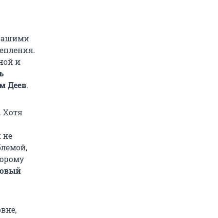
 нашими
репления.
ной и
ь
м Деев
.
. Хотя
 не
блемой,
торому
совый
вне,