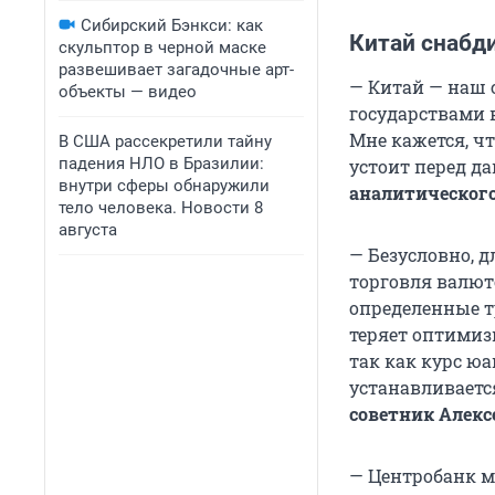
Сибирский Бэнкси: как
Китай снабд
скульптор в черной маске
развешивает загадочные арт-
— Китай — наш 
объекты — видео
государствами 
Мне кажется, чт
В США рассекретили тайну
падения НЛО в Бразилии:
устоит перед д
внутри сферы обнаружили
аналитическог
тело человека. Новости 8
августа
— Безусловно, 
торговля валют
определенные т
теряет оптимизм
так как курс ю
устанавливаетс
советник Алекс
— Центробанк м