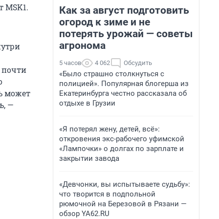
т MSK1.
Как за август подготовить
огород к зиме и не
потерять урожай — советы
агронома
нутри
5 часов
4 062
Обсудить
и почти
«Было страшно столкнуться с
о
полицией». Популярная блогерша из
ль может
Екатеринбурга честно рассказала об
отдыхе в Грузии
ь, —
«Я потерял жену, детей, всё»:
откровения экс-рабочего уфимской
«Лампочки» о долгах по зарплате и
закрытии завода
«Девчонки, вы испытываете судьбу»:
что творится в подпольной
рюмочной на Березовой в Рязани —
обзор YA62.RU