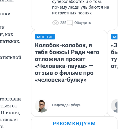
суперслабостях и о том,
почему люди улыбаются на
их грустных песнях
банки
285
Обсудить
ли
н, как
МНЕНИЕ
МНЕНИ
латежах.
Колобок-колобок, я
«За н
тебя боюсь! Ради чего
были 
зательной
отложили прокат
турис
«Человека-паука» —
отдых
отзыв о фильме про
«человека-булку»
торговли
ться от
Надежда Губарь
 11 июня,
тайская
РЕКОМЕНДУЕМ
е.