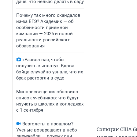
даче: что нельзя делать в саду
Почему так много скандалов
из-за ЕГЭ? Академик — об
особенности приемной
кампании — 2026 и новой
реальности российского
образования
«Развел нас, чтобы
получить выплату». Вдова
бойца случайно узнала, что их
брак расторгли в суде
Минпросвещения обновило
список учебников: что будут
изучать в школах и колледжах
с 1 сентября
Вертолеты в прошлом?
Санкции США бы
Ученые возвращают в небо
дирижабли — почему они
может в длител