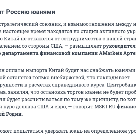
ит Россию юанями
стратегический союзник, и взаимоотношения между
в настоящее время находятся на стадии активного ук
о Китай не откажется от сотрудничества с нашей стра
авлением со стороны США, — размышляет
руководител
о департамента финансовой компании AMarkets Арте
для оплаты импорта Китай будет нас снабжать юанями
ой останется только внебиржевой, что накладывает
рудности в расчетах справедливого курса. Центробанк
а, заявляя, что остановка торгов юанем не будет про
аня будет рассчитываться по тому же принципу, по ко
я курс доллара США и евро, — говорит MSK1.RU
финан
ей Родин.
ожет попытаться удержать юань на определенном уро