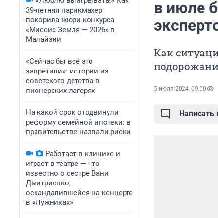
«Люблю выигрывать!» Как
в июле б
39-летняя парикмахер
покорила жюри конкурса
эксперто
«Миссис Земля — 2026» в
Малайзии
Как ситуаци
«Сейчас бы всё это
подорожани
запретили»: истории из
советского детства в
5 июля 2024, 09:00
пионерских лагерях
На какой срок отодвинули
Написать
реформу семейной ипотеки: в
правительстве назвали риски
Работает в клинике и
играет в театре — что
известно о сестре Вани
Дмитриенко,
оскандалившейся на концерте
в «Лужниках»