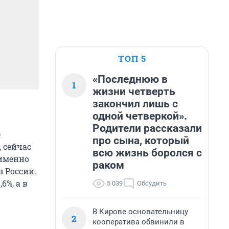
ТОП 5
«Последнюю в
1
жизни четверть
закончил лишь с
одной четверкой».
Родители рассказали
е
про сына, который
 сейчас
всю жизнь боролся с
 именно
раком
в России.
6%, а в
5 039
Обсудить
В Кирове основательницу
2
кооператива обвинили в