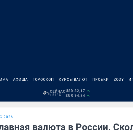
АММА
АФИША
ГОРОСКОП
КУРСЫ ВАЛЮТ
ПРОБКИ
ZODY
И
USD 82,17
СЕЙЧАС
+21°C
EUR 94,84
С-2026
лавная валюта в России. Ско