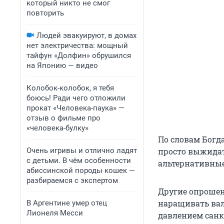
который никто не смог
повторить
Людей эвакуируют, в домах
нет электричества: мощный
тайфун «Долфин» обрушился
на Японию — видео
Колобок-колобок, я тебя
боюсь! Ради чего отложили
прокат «Человека-паука» —
отзыв о фильме про
«человека-булку»
По словам Богд
Очень игривы и отлично ладят
просто выжидат
с детьми. В чём особенности
альтернативные
абиссинской породы кошек —
разбираемся с экспертом
Другие опрошен
наращивать вал
В Аргентине умер отец
Лионеля Месси
давлением санк