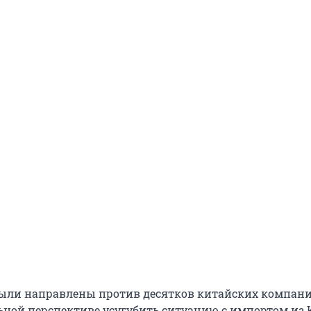
ли направлены против десятков китайских компани
ьной перспективе усугубить ситуацию с импортом из 