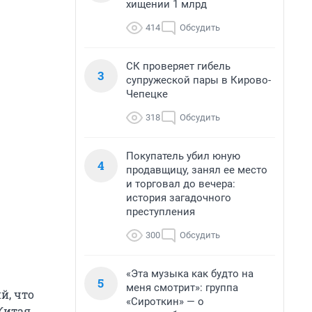
хищении 1 млрд
414
Обсудить
СК проверяет гибель
3
супружеской пары в Кирово-
Чепецке
318
Обсудить
Покупатель убил юную
4
продавщицу, занял ее место
и торговал до вечера:
история загадочного
преступления
300
Обсудить
«Эта музыка как будто на
5
меня смотрит»: группа
й, что
«Сироткин» — о
Китая.