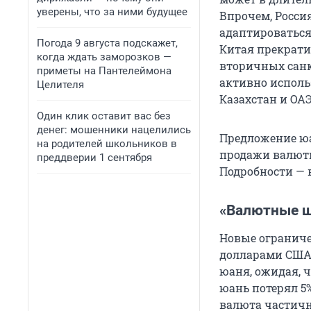
уверены, что за ними будущее
Впрочем, Росси
адаптироваться
Погода 9 августа подскажет,
Китая прекрати
когда ждать заморозков —
вторичных санк
приметы на Пантелеймона
активно исполь
Целителя
Казахстан и ОА
Один клик оставит вас без
денег: мошенники нацелились
Предложение юа
на родителей школьников в
продажи валютн
преддверии 1 сентября
Подробности — 
«Валютные ш
Новые огранич
долларами США 
юаня, ожидая, ч
юань потерял 5
валюта частичн