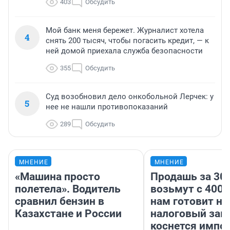
403
Обсудить
Мой банк меня бережет. Журналист хотела
4
снять 200 тысяч, чтобы погасить кредит, — к
ней домой приехала служба безопасности
355
Обсудить
Суд возобновил дело онкобольной Лерчек: у
5
нее не нашли противопоказаний
289
Обсудить
МНЕНИЕ
МНЕНИЕ
«Машина просто
Продашь за 300
полетела». Водитель
возьмут с 4000
сравнил бензин в
нам готовит н
Казахстане и России
налоговый зако
коснется импор