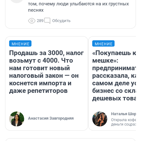
том, почему люди улыбаются на их грустных
песнях
289
Обсудить
МНЕНИЕ
МНЕНИЕ
Продашь за 3000, налог
«Покупаешь ко
возьмут с 4000. Что
мешке»:
нам готовит новый
предпринимат
налоговый закон — он
рассказала, как
коснется импорта и
самом деле ус
даже репетиторов
бизнес со скл
дешевых това
Наталья Шорох
Анастасия Завгородняя
Открыла кофейн
деньги соцразв