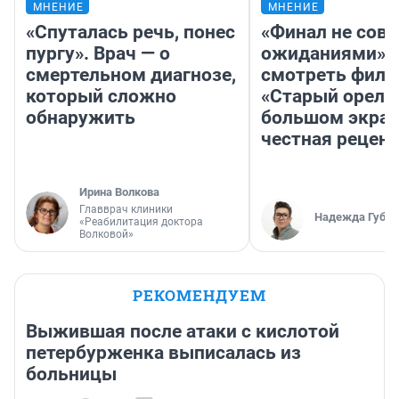
МНЕНИЕ
МНЕНИЕ
«Спуталась речь, понес
«Финал не совп
пургу». Врач — о
ожиданиями»: 
смертельном диагнозе,
смотреть фил
который сложно
«Старый орел» 
обнаружить
большом экран
честная рецен
Ирина Волкова
Главврач клиники
Надежда Губар
«Реабилитация доктора
Волковой»
РЕКОМЕНДУЕМ
Выжившая после атаки с кислотой
петербурженка выписалась из
больницы