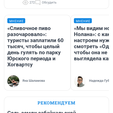
272
Обсудить
МНЕНИЕ
МНЕНИЕ
«Сливочное пиво
«Мы видим нов
разочаровало»:
Нолана»: с как
туристы заплатили 60
настроем нужн
тысяч, чтобы целый
смотреть «Оди
день гулять по парку
чтобы она не
Юрского периода и
выглядела как
Хогвартсу
Яна Шаламова
Надежда Губар
РЕКОМЕНДУЕМ