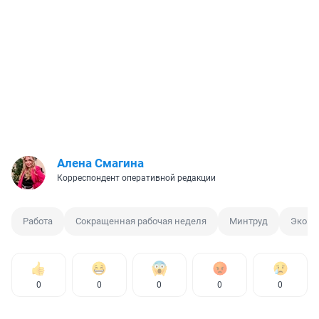
Алена Смагина
Корреспондент оперативной редакции
Работа
Сокращенная рабочая неделя
Минтруд
Эконо
0
0
0
0
0