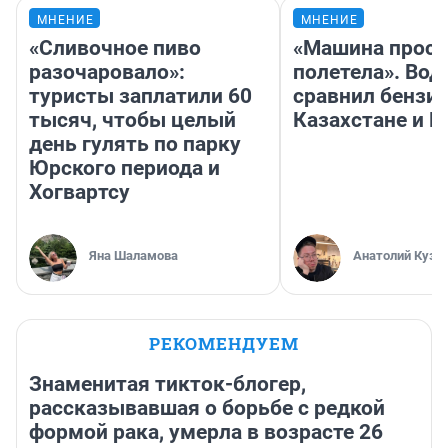
МНЕНИЕ
МНЕНИЕ
«Сливочное пиво
«Машина прост
разочаровало»:
полетела». Вод
туристы заплатили 60
сравнил бензин
тысяч, чтобы целый
Казахстане и Р
день гулять по парку
Юрского периода и
Хогвартсу
Яна Шаламова
Анатолий Кузн
РЕКОМЕНДУЕМ
Знаменитая тикток-блогер,
рассказывавшая о борьбе с редкой
формой рака, умерла в возрасте 26