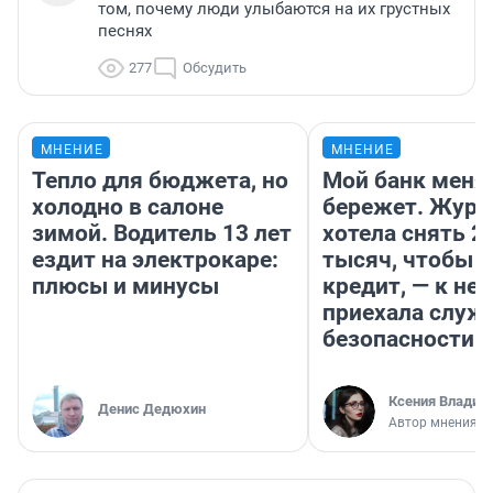
том, почему люди улыбаются на их грустных
песнях
277
Обсудить
МНЕНИЕ
МНЕНИЕ
Тепло для бюджета, но
Мой банк меня
холодно в салоне
бережет. Журн
зимой. Водитель 13 лет
хотела снять 2
ездит на электрокаре:
тысяч, чтобы п
плюсы и минусы
кредит, — к не
приехала служ
безопасности
Ксения Владим
Денис Дедюхин
Автор мнения