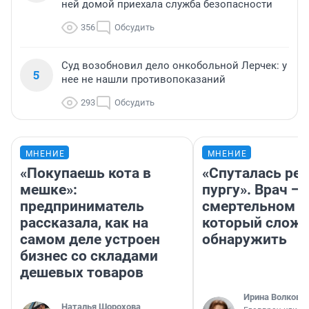
ней домой приехала служба безопасности
356
Обсудить
Суд возобновил дело онкобольной Лерчек: у
5
нее не нашли противопоказаний
293
Обсудить
МНЕНИЕ
МНЕНИЕ
«Покупаешь кота в
«Спуталась реч
мешке»:
пургу». Врач — 
предприниматель
смертельном д
рассказала, как на
который слож
самом деле устроен
обнаружить
бизнес со складами
дешевых товаров
Ирина Волкова
Наталья Шорохова