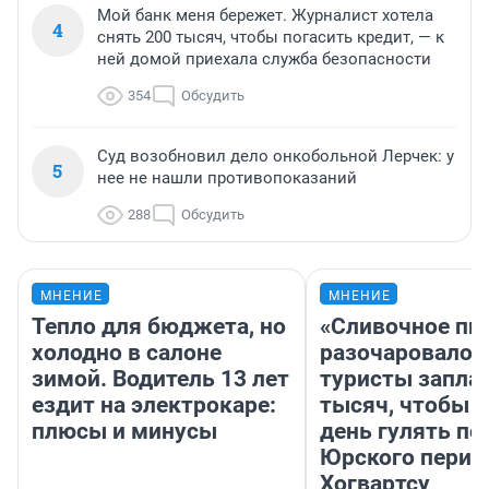
Мой банк меня бережет. Журналист хотела
4
снять 200 тысяч, чтобы погасить кредит, — к
ней домой приехала служба безопасности
354
Обсудить
Суд возобновил дело онкобольной Лерчек: у
5
нее не нашли противопоказаний
288
Обсудить
МНЕНИЕ
МНЕНИЕ
Тепло для бюджета, но
«Сливочное пи
холодно в салоне
разочаровало»
зимой. Водитель 13 лет
туристы запла
ездит на электрокаре:
тысяч, чтобы 
плюсы и минусы
день гулять по
Юрского перио
Хогвартсу