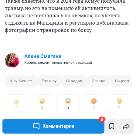
Также известно, что в 2024 года Асмус получила
травму, но это не помешало ей активничать.
Актриса не появлялась на съемках, но улетела
отдыхать на Мальдивы и регулярно публиковала
фотографии с тренировок по боксу.
Алена Смагина
Корреспондент оперативной редакции
Шоу-бизнес
Ток-шоу
Скандал
Звезда
Соцсеть
0
0
0
0
0
0
Комментарии