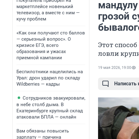
Покупатель приобрел на
мандулу
маркетплейсе новенький
телевизор, а вместе с ним —
грозой с
кучу проблем
бывалог
«Как они получают сто баллов
— серьезный вопрос». О
Этот способ
кризисе ЕГЭ, всего
образования и ужасах
ловли круп
приемной кампании
19 мая 2026, 19:00
Беспилотники нацелились на
Урал: дрон ударил по складу
Написать
Wildberries — кадры
Сотрудников эвакуировали,
в небе столб дыма. В
Екатеринбурге крупный склад
атаковали БПЛА — онлайн
Вам обязаны повысить
зарплату — причина