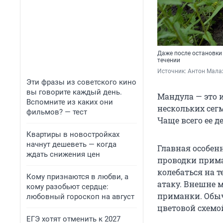
Даже после остановки
течении
Источник: 
Антон Мала
Эти фразы из советского кино
вы говорите каждый день.
Мандула — это 
Вспомните из каких они
нескольких сег
фильмов? — тест
Чаще всего ее 
Квартиры в новостройках
начнут дешеветь — когда
Главная особенн
ждать снижения цен
проводки прима
колебаться на 
Кому признаются в любви, а
атаку. Внешне 
кому разобьют сердце:
приманки. Обыч
любовный гороскоп на август
цветовой схемой
ЕГЭ хотят отменить к 2027