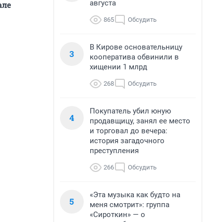
августа
але
865
Обсудить
В Кирове основательницу
3
кооператива обвинили в
хищении 1 млрд
268
Обсудить
Покупатель убил юную
4
продавщицу, занял ее место
и торговал до вечера:
история загадочного
преступления
266
Обсудить
«Эта музыка как будто на
5
меня смотрит»: группа
«Сироткин» — о