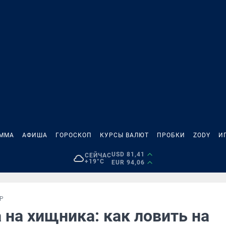
АММА
АФИША
ГОРОСКОП
КУРСЫ ВАЛЮТ
ПРОБКИ
ZODY
И
USD 81,41
СЕЙЧАС
+19°C
EUR 94,06
Р
 на хищника: как ловить на