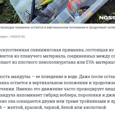
 проводки приманка остается в вертикальном положении и продолжает коле
хевич / NGS55.RU
искусственная спиннинговая приманка, состоящая из
ментов из плавучего материала, соединенных между со
делают из плотного пенополиуретана или EVA-материал
ость мандулы — ее поведение в воде. Даже после оста
нка остается в вертикальном положении и продолжа
течении. Именно это движение часто провоцирует хищ
мандула напоминает гибрид воблера, поролонки и дж
но она оснащается двумя или тремя тройниками и я
 — желтой, красной, черной, белой или кислотной.