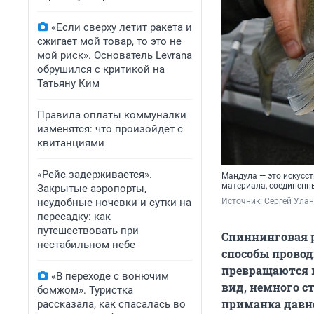
«Если сверху летит ракета и
сжигает мой товар, то это не
мой риск». Основатель Levrana
обрушился с критикой на
Татьяну Ким
Правила оплаты коммуналки
изменятся: что произойдет с
квитанциями
«Рейс задерживается».
Мандула — это искусст
материала, соединенн
Закрытые аэропорты,
неудобные ночевки и сутки на
Источник: 
Сергей Улан
пересадку: как
путешествовать при
Спиннинговая р
нестабильном небе
способы провод
превращаются в
«В переходе с вонючим
вид, немного с
бомжом». Туристка
приманка давн
рассказала, как спасалась во