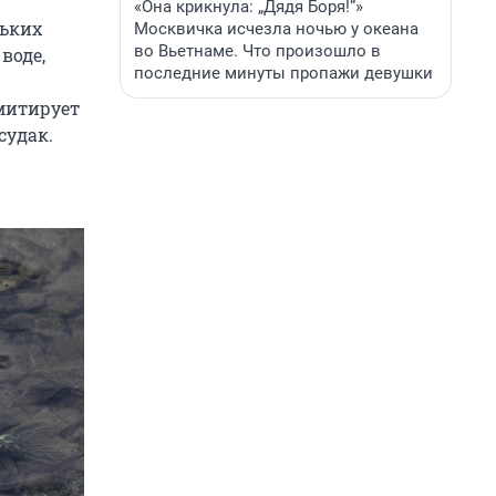
«Она крикнула: „Дядя Боря!“»
льких
Москвичка исчезла ночью у океана
во Вьетнаме. Что произошло в
воде,
последние минуты пропажи девушки
митирует
судак.