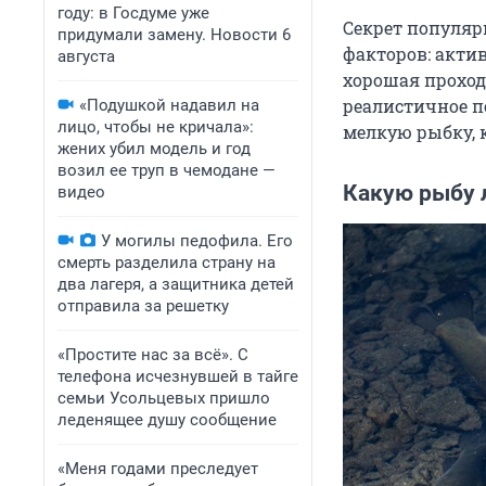
году: в Госдуме уже
Секрет популяр
придумали замену. Новости 6
факторов: актив
августа
хорошая проход
реалистичное п
«Подушкой надавил на
лицо, чтобы не кричала»:
мелкую рыбку, 
жених убил модель и год
возил ее труп в чемодане —
Какую рыбу 
видео
У могилы педофила. Его
смерть разделила страну на
два лагеря, а защитника детей
отправила за решетку
«Простите нас за всё». С
телефона исчезнувшей в тайге
семьи Усольцевых пришло
леденящее душу сообщение
«Меня годами преследует