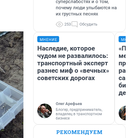
суперслабостях и о том,
почему люди улыбаются на
их грустных песнях
253
Обсудить
МНЕНИЕ
МНЕНИ
Наследие, которое
«Поку
чудом не развалилось:
мешке
транспортный эксперт
предп
разнес миф о «вечных»
расска
советских дорогах
самом
бизне
дешев
Олег Арефьев
Блогер, предприниматель,
владелец в транспортном
бизнесе
РЕКОМЕНДУЕМ