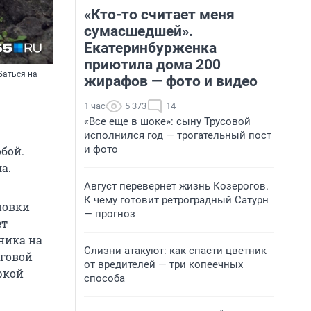
«Кто-то считает меня
сумасшедшей».
Екатеринбурженка
приютила дома 200
баться на
жирафов — фото и видео
1 час
5 373
14
«Все еще в шоке»: сыну Трусовой
исполнился год — трогательный пост
и фото
бой.
а.
Август перевернет жизнь Козерогов.
К чему готовит ретроградный Сатурн
новки
— прогноз
ет
ника на
Слизни атакуют: как спасти цветник
иговой
от вредителей — три копеечных
ркой
способа