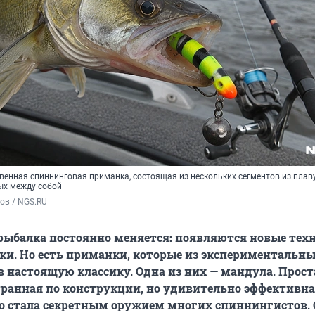
венная спиннинговая приманка, состоящая из нескольких сегментов из плав
ых между собой
ов / NGS.RU
ыбалка постоянно меняется: появляются новые тех
ки. Но есть приманки, которые из экспериментальн
 настоящую классику. Одна из них — мандула. Прост
транная по конструкции, но удивительно эффективн
о стала секретным оружием многих спиннингистов. 