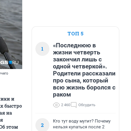
ТОП 5
«Последнюю в
1
жизни четверть
закончил лишь с
одной четверкой».
Родители рассказали
учего
про сына, который
всю жизнь боролся с
раком
ники и
2 460
Обсудить
ых быстро
ая на
ая
Кто тут воду мутит? Почему
2
Об этом
нельзя купаться после 2