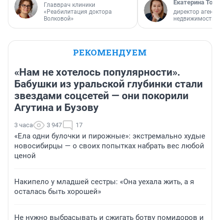
Екатерина Торо
Главврач клиники
«Реабилитация доктора
директор агентс
Волковой»
недвижимости
РЕКОМЕНДУЕМ
«Нам не хотелось популярности».
Бабушки из уральской глубинки стали
звездами соцсетей — они покорили
Агутина и Бузову
3 часа
3 947
17
«Ела одни булочки и пирожные»: экстремально худые
новосибирцы — о своих попытках набрать вес любой
ценой
Накипело у младшей сестры: «Она уехала жить, а я
осталась быть хорошей»
Не нужно выбрасывать и сжигать ботву помидоров и