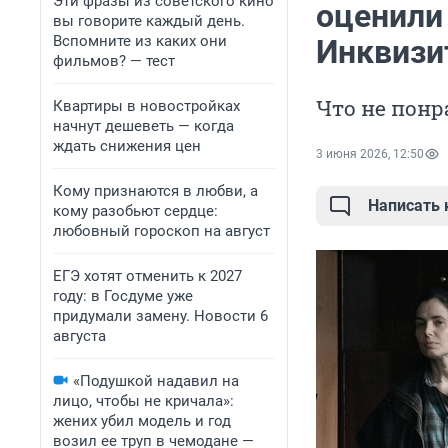
Эти фразы из советского кино
оценили
вы говорите каждый день.
Вспомните из каких они
Инквизи
фильмов? — тест
Что не пон
Квартиры в новостройках
начнут дешеветь — когда
ждать снижения цен
3 июня 2026, 12:50
Кому признаются в любви, а
Написать
кому разобьют сердце:
любовный гороскоп на август
ЕГЭ хотят отменить к 2027
году: в Госдуме уже
придумали замену. Новости 6
августа
«Подушкой надавил на
лицо, чтобы не кричала»:
жених убил модель и год
возил ее труп в чемодане —