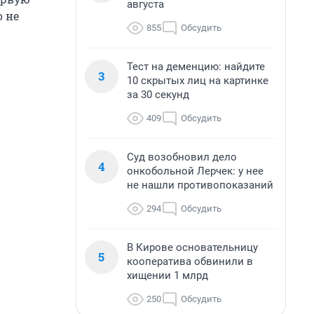
августа
о не
855
Обсудить
Тест на деменцию: найдите
3
10 скрытых лиц на картинке
за 30 секунд
409
Обсудить
Суд возобновил дело
4
онкобольной Лерчек: у нее
не нашли противопоказаний
294
Обсудить
В Кирове основательницу
5
кооператива обвинили в
хищении 1 млрд
250
Обсудить