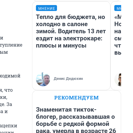
МНЕНИЕ
МНЕНИ
Тепло для бюджета, но
«Мы в
холодно в салоне
Нолан
зимой. Водитель 13 лет
настр
ри
ездит на электрокаре:
смотр
ступление
плюсы и минусы
чтобы
мым
выгля
оходимой
Денис Дедюхин
, что
ки,
РЕКОМЕНДУЕМ
е. За
Знаменитая тикток-
а и
блогер, рассказывавшая о
борьбе с редкой формой
зацепки
рака, умерла в возрасте 26
зации.