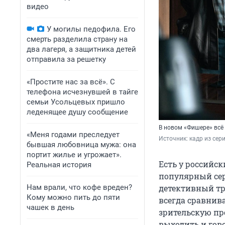
видео
У могилы педофила. Его
смерть разделила страну на
два лагеря, а защитника детей
отправила за решетку
«Простите нас за всё». С
телефона исчезнувшей в тайге
семьи Усольцевых пришло
леденящее душу сообщение
В новом «Фишере» всё 
«Меня годами преследует
Источник: 
кадр из сер
бывшая любовница мужа: она
портит жилье и угрожает».
Есть у российс
Реальная история
популярный сер
Нам врали, что кофе вреден?
детективный три
Кому можно пить до пяти
всегда сравнива
чашек в день
зрительскую пр
выходить и гово