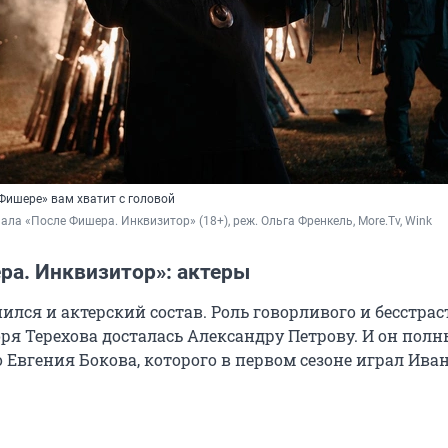
ишере» вам хватит с головой
иала «После Фишера. Инквизитор» (18+), реж. Ольга Френкель, More.Tv, Wink
ра. Инквизитор»: актеры
лся и актерский состав. Роль говорливого и бесстрас
оря Терехова досталась Александру Петрову. И он пол
 Евгения Бокова, которого в первом сезоне играл Ива