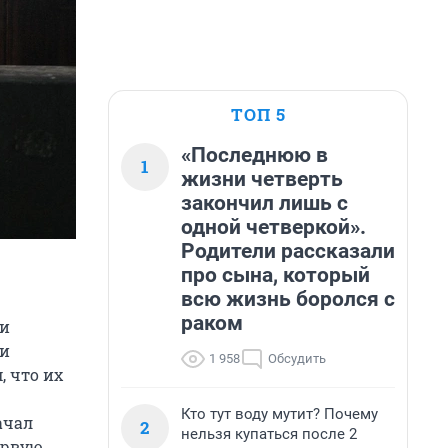
ТОП 5
«Последнюю в
1
жизни четверть
закончил лишь с
одной четверкой».
Родители рассказали
про сына, который
всю жизнь боролся с
раком
ки
 и
1 958
Обсудить
, что их
Кто тут воду мутит? Почему
ачал
2
нельзя купаться после 2
первую