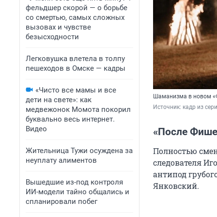
фельдшер скорой — о борьбе
со смертью, самых сложных
вызовах и чувстве
безысходности
Легковушка влетела в толпу
пешеходов в Омске — кадры
«Чисто все мамы и все
Шаманизма в новом «Ф
дети на свете»: как
Источник: 
кадр из сер
медвежонок Момота покорил
буквально весь интернет.
Видео
«После Фише
Полностью смени
Жительница Тужи осуждена за
неуплату алиментов
следователя Иг
антипод грубого
Вышедшие из-под контроля
Янковский.
ИИ-модели тайно общались и
спланировали побег