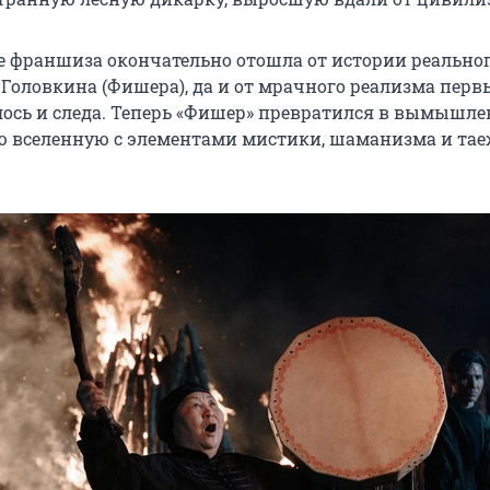
не франшиза окончательно отошла от истории реально
 Головкина (Фишера), да и от мрачного реализма перв
алось и следа. Теперь «Фишер» превратился в вымышл
ю вселенную с элементами мистики, шаманизма и та