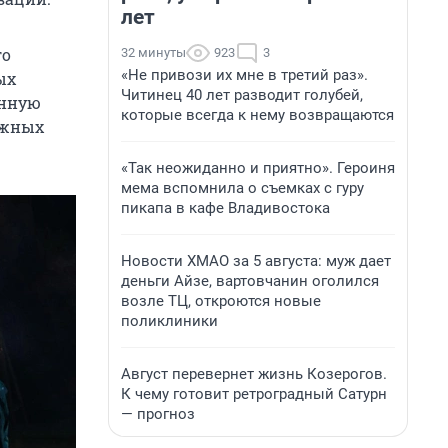
лет
го
32 минуты
923
3
«Не привози их мне в третий раз».
ых
Читинец 40 лет разводит голубей,
енную
которые всегда к нему возвращаются
ежных
«Так неожиданно и приятно». Героиня
мема вспомнила о съемках с гуру
пикапа в кафе Владивостока
Новости ХМАО за 5 августа: муж дает
деньги Айзе, вартовчанин оголился
возле ТЦ, откроются новые
поликлиники
Август перевернет жизнь Козерогов.
К чему готовит ретроградный Сатурн
— прогноз