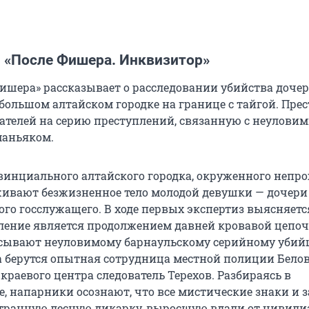
л «После Фишера. Инквизитор»
Фишера» рассказывает о расследовании убийства доче
большом алтайском городке на границе с тайгой. Пре
ателей на серию преступлений, связанную с неулови
маньяком.
винциального алтайского городка, окруженного непр
живают безжизненное тело молодой девушки — дочери
го госслужащего. В ходе первых экспертиз выясняется
ление является продолжением давней кровавой цепоч
ывают неуловимому барнаульскому серийному убийц
 берутся опытная сотрудница местной полиции Белов
раевого центра следователь Терехов. Разбираясь в
е, напарники осознают, что все мистические знаки и 
транную лесную дикарку, выросшую вдали от цивили