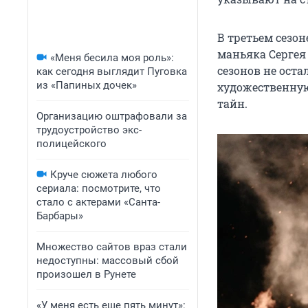
В третьем сезо
маньяка Сергея
«Меня бесила моя роль»:
сезонов не ост
как сегодня выглядит Пуговка
из «Папиных дочек»
художественну
тайн.
Организацию оштрафовали за
трудоустройство экс-
полицейского
Круче сюжета любого
сериала: посмотрите, что
стало с актерами «Санта-
Барбары»
Множество сайтов враз стали
недоступны: массовый сбой
произошел в Рунете
«У меня есть еще пять минут»: