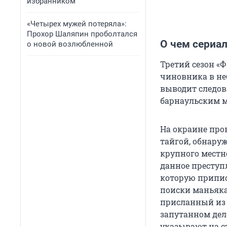
избранником
«Четырех мужей потеряла»:
Прохор Шаляпин проболтался
О чем сериа
о новой возлюбленной
Третий сезон «
чиновника в не
выводит следов
барнаульским 
На окраине про
тайгой, обнару
крупного местно
данное преступ
которую припис
поиски маньяка
присланный из к
запутанном дел
указывают на с