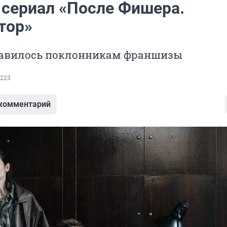
 сериал «После Фишера.
тор»
равилось поклонникам франшизы
223
 комментарий