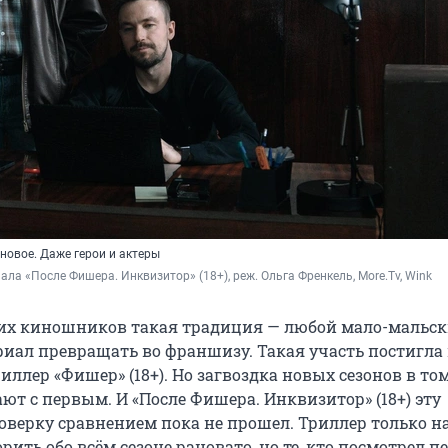
новое. Даже герои и актеры
иала «После Фишера. Инквизитор» (18+), реж. Ольга Френкель, More.Tv, Wink
ких киношников такая традиция — любой мало-мальс
иал превращать во франшизу. Такая участь постигла
ллер «Фишер» (18+). Но загвоздка новых сезонов в том
ют с первым. И «После Фишера. Инквизитор» (18+) эту
оверку сравнением пока не прошел. Триллер только н
рить обо всём сезоне рановато, но те, кто посмотрел 