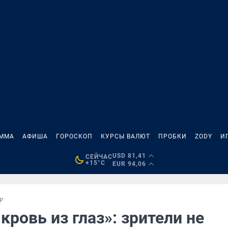
АММА
АФИША
ГОРОСКОП
КУРСЫ ВАЛЮТ
ПРОБКИ
ZODY
И
USD 81,41
СЕЙЧАС
+15°C
EUR 94,06
Р
кровь из глаз»: зрители не