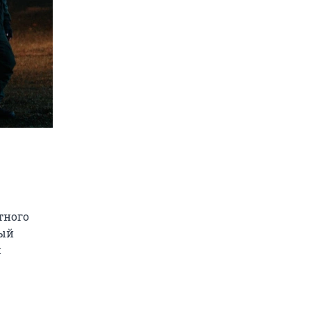
тного
ный
н