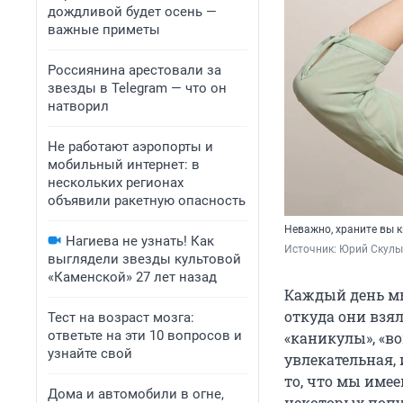
дождливой будет осень —
важные приметы
Россиянина арестовали за
звезды в Telegram — что он
натворил
Не работают аэропорты и
мобильный интернет: в
нескольких регионах
объявили ракетную опасность
Неважно, храните вы кн
Нагиева не узнать! Как
Источник: 
Юрий Скулы
выглядели звезды культовой
«Каменской» 27 лет назад
Каждый день мы
откуда они взял
Тест на возраст мозга:
ответьте на эти 10 вопросов и
«каникулы», «в
узнайте свой
увлекательная, 
то, что мы имее
Дома и автомобили в огне,
некоторых попу