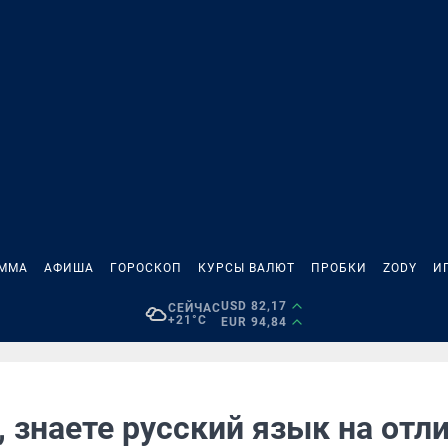
АММА
АФИША
ГОРОСКОП
КУРСЫ ВАЛЮТ
ПРОБКИ
ZODY
И
USD 82,17
СЕЙЧАС
+21°C
EUR 94,84
 знаете русский язык на отл