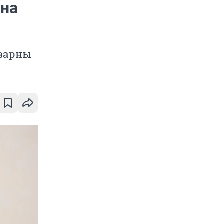
 на
оварны