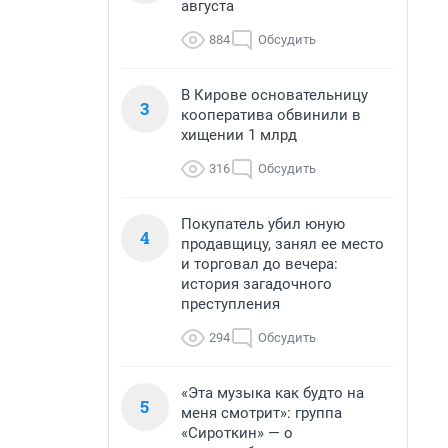
августа
884
Обсудить
В Кирове основательницу
3
кооператива обвинили в
хищении 1 млрд
316
Обсудить
Покупатель убил юную
4
продавщицу, занял ее место
и торговал до вечера:
история загадочного
преступления
294
Обсудить
«Эта музыка как будто на
5
меня смотрит»: группа
«Сироткин» — о