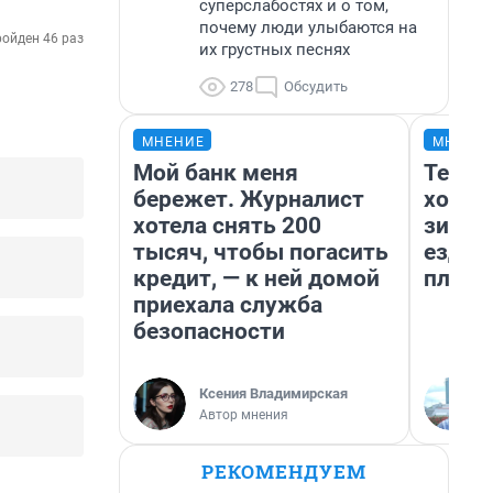
суперслабостях и о том,
почему люди улыбаются на
ойден 46 раз
их грустных песнях
278
Обсудить
МНЕНИЕ
МНЕНИ
Мой банк меня
Тепло
бережет. Журналист
холод
хотела снять 200
зимой
тысяч, чтобы погасить
ездит
кредит, — к ней домой
плюсы
приехала служба
безопасности
Ксения Владимирская
Автор мнения
РЕКОМЕНДУЕМ