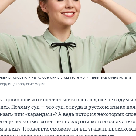
иги в голове или на голове, они в этом тесте могут прийтись очень кстати
бердин / Городские медиа
 произносим от шести тысяч слов и даже не задумыв
ись. Почему суп — это суп, откуда в русском языке по
окзал» или «карандаш»? А ведь история некоторых сло
и еще несколько сотен лет назад они могли означать с
м в виду. Проверьте, сможете ли вы угадать происхож
лярных слов или этимология вас перехитрит.