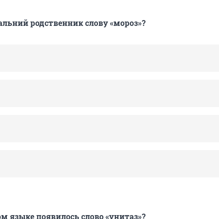
дальний родственник слову «мороз»?
ом языке появилось слово «унитаз»?