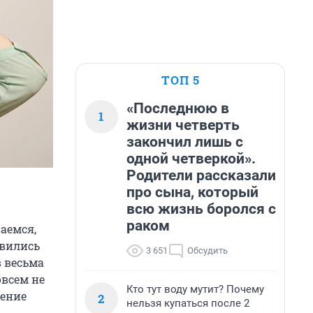
ТОП 5
«Последнюю в
1
жизни четверть
закончил лишь с
одной четверкой».
Родители рассказали
про сына, который
всю жизнь боролся с
раком
аемся,
явились
3 651
Обсудить
в весьма
овсем не
Кто тут воду мутит? Почему
дение
2
нельзя купаться после 2