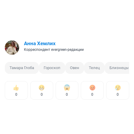
Анна Хемлих
Корреспондент evergreen-редакции
Тамара Глоба
Гороскоп
Овен
Телец
Близнецы
0
0
0
0
0