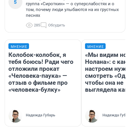
5
группа «Сироткин» — о суперслабостях и о
том, почему люди улыбаются на их грустных
песнях
285
Обсудить
МНЕНИЕ
МНЕНИЕ
Колобок-колобок, я
«Мы видим нов
тебя боюсь! Ради чего
Нолана»: с как
отложили прокат
настроем нужн
«Человека-паука» —
смотреть «Оди
отзыв о фильме про
чтобы она не
«человека-булку»
выглядела как
Надежда Губарь
Надежда Губар