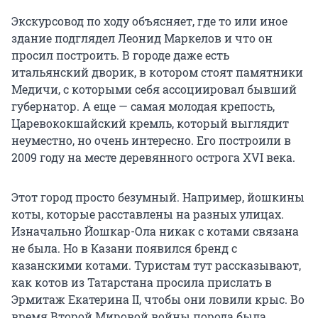
Экскурсовод по ходу объясняет, где
то
или иное
здание подглядел Леонид Маркелов и что он
просил построить. В городе даже есть
итальянский дворик, в котором стоят памятники
Медичи, с которыми себя ассоциировал бывший
губернатор. А еще — самая молодая крепость,
Царевококшайский кремль, который выглядит
неуместно, но очень интересно. Его построили в
2009 году на месте деревянного острога
XVI
века.
Этот город просто безумный. Например, йошкины
коты, которые расставлены на разных улицах.
Изначально Йошкар-Ола никак с котами связана
не была. Но в Казани появился бренд с
казанскими котами. Туристам тут рассказывают,
как котов из Татарстана просила прислать в
Эрмитаж Екатерина
II
, чтобы они ловили крыс. Во
время Второй Мировой войны порода была