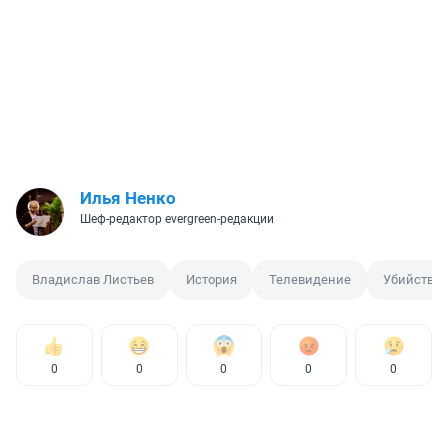
Илья Ненко
Шеф-редактор evergreen-редакции
Владислав Листьев
История
Телевидение
Убийство
0
0
0
0
0