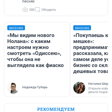
песнях
280
Обсудить
МНЕНИЕ
МНЕНИЕ
«Мы видим нового
«Покупаешь ко
Нолана»: с каким
мешке»:
настроем нужно
предпринимат
смотреть «Одиссею»,
рассказала, как
чтобы она не
самом деле ус
выглядела как фиаско
бизнес со скл
дешевых това
Наталья Шорох
Надежда Губарь
Открыла кофейн
деньги соцразв
РЕКОМЕНДУЕМ