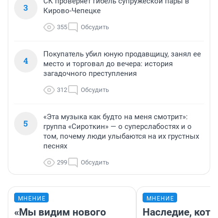
СК проверяет гибель супружеской пары в
3
Кирово-Чепецке
355
Обсудить
Покупатель убил юную продавщицу, занял ее
4
место и торговал до вечера: история
загадочного преступления
312
Обсудить
«Эта музыка как будто на меня смотрит»:
5
группа «Сироткин» — о суперслабостях и о
том, почему люди улыбаются на их грустных
песнях
299
Обсудить
МНЕНИЕ
МНЕНИЕ
«Мы видим нового
Наследие, кото