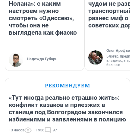
Нолана»: с каким
чудом не разва
настроем нужно
транспортный 
смотреть «Одиссею»,
разнес миф о 
чтобы она не
советских доро
выглядела как фиаско
Олег Арефьев
Блогер, предпри
Надежда Губарь
владелец в тра
бизнесе
РЕКОМЕНДУЕМ
«Тут иногда реально страшно жить»:
конфликт казаков и приезжих в
станице под Волгоградом закончился
избиениями и заявлениями в полицию
13 часов
11 956
97