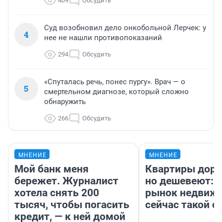
409
Обсудить
Суд возобновил дело онкобольной Лерчек: у
4
нее не нашли противопоказаний
294
Обсудить
«Спуталась речь, понес пургу». Врач — о
5
смертельном диагнозе, который сложно
обнаружить
266
Обсудить
МНЕНИЕ
МНЕНИЕ
Мой банк меня
Квартиры дор
бережет. Журналист
но дешевеют: 
хотела снять 200
рынок недвиж
тысяч, чтобы погасить
сейчас такой 
кредит, — к ней домой