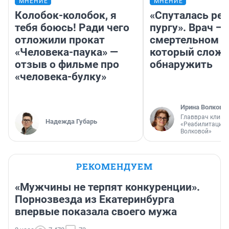
МНЕНИЕ
МНЕНИЕ
Колобок-колобок, я
«Спуталась реч
тебя боюсь! Ради чего
пургу». Врач — 
отложили прокат
смертельном д
«Человека-паука» —
который слож
отзыв о фильме про
обнаружить
«человека-булку»
Ирина Волкова
Главврач клини
Надежда Губарь
«Реабилитация 
Волковой»
РЕКОМЕНДУЕМ
«Мужчины не терпят конкуренции».
Порнозвезда из Екатеринбурга
впервые показала своего мужа