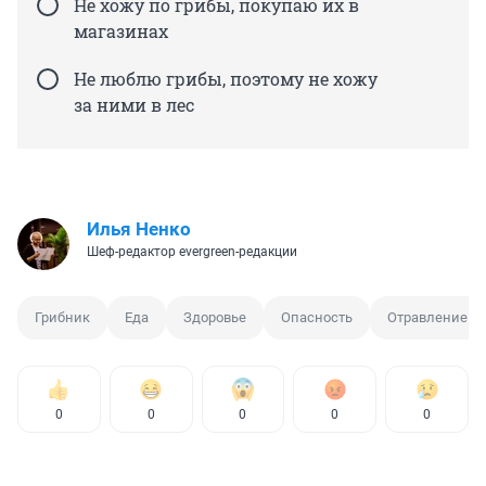
Не хожу по грибы, покупаю их в
магазинах
Не люблю грибы, поэтому не хожу
за ними в лес
Илья Ненко
Шеф-редактор evergreen-редакции
Грибник
Еда
Здоровье
Опасность
Отравление
0
0
0
0
0