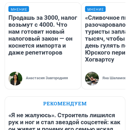
МНЕНИЕ
МНЕНИЕ
Продашь за 3000, налог
«Сливочное пи
возьмут с 4000. Что
разочаровало»
нам готовит новый
туристы запла
налоговый закон — он
тысяч, чтобы 
коснется импорта и
день гулять по
даже репетиторов
Юрского перио
Хогвартсу
Анастасия Завгородняя
Яна Шаламова
РЕКОМЕНДУЕМ
«Я не жалуюсь». Строитель лишился
рук и ног и стал звездой соцсетей: как
он живет и почему его семью искал