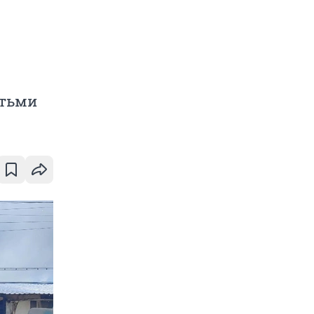
етьми