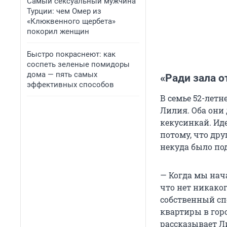
Самый сексуальный мужчина
Турции: чем Омер из
«Клюквенного щербета»
покорил женщин
Быстро покраснеют: как
соспеть зеленые помидоры
дома — пять самых
«Ради зала о
эффективных способов
В семье 52-летн
Лилия. Оба они 
кекусинкай. Ид
потому, что дру
некуда было по
— Когда мы нач
что нет никако
собственный спор
квартиры в горо
рассказывает Л