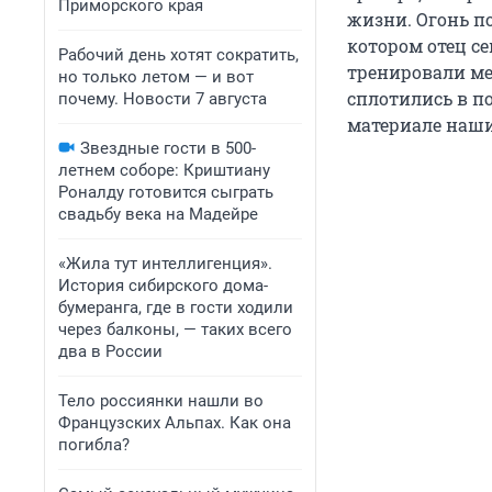
Приморского края
жизни. Огонь п
котором отец с
Рабочий день хотят сократить,
тренировали ме
но только летом — и вот
сплотились в п
почему. Новости 7 августа
материале наши
Звездные гости в 500-
летнем соборе: Криштиану
Роналду готовится сыграть
свадьбу века на Мадейре
«Жила тут интеллигенция».
История сибирского дома-
бумеранга, где в гости ходили
через балконы, — таких всего
два в России
Тело россиянки нашли во
Французских Альпах. Как она
погибла?