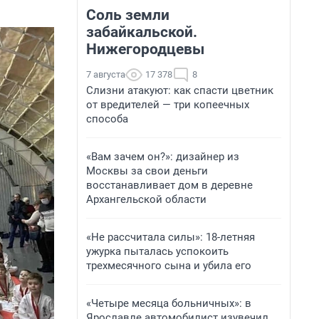
Соль земли
забайкальской.
Нижегородцевы
7 августа
17 378
8
Слизни атакуют: как спасти цветник
от вредителей — три копеечных
способа
«Вам зачем он?»: дизайнер из
Москвы за свои деньги
восстанавливает дом в деревне
Архангельской области
«Не рассчитала силы»: 18-летняя
ужурка пыталась успокоить
трехмесячного сына и убила его
«Четыре месяца больничных»: в
Ярославле автомобилист изувечил