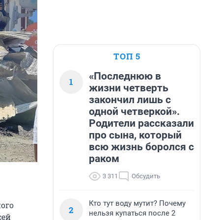
ТОП 5
«Последнюю в
1
жизни четверть
закончил лишь с
одной четверкой».
Родители рассказали
про сына, который
всю жизнь боролся с
раком
3 311
Обсудить
Кто тут воду мутит? Почему
ного
2
нельзя купаться после 2
сей