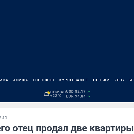
АММА
АФИША
ГОРОСКОП
КУРСЫ ВАЛЮТ
ПРОБКИ
ZODY
И
USD 82,17
СЕЙЧАС
+22°C
EUR 94,84
ВИЯ
го отец продал две квартиры