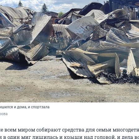
ишился и дома, и спортзала
рова
ле всем миром собирают средства для семьи многодет
я в один миг лишилась и крыши над головой, и дела в