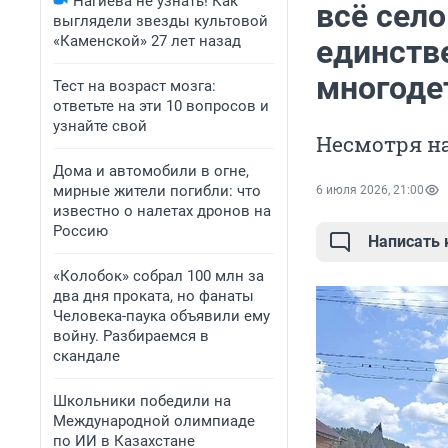
Нагиева не узнать! Как
всё село
выглядели звезды культовой
«Каменской» 27 лет назад
единств
многоде
Тест на возраст мозга:
ответьте на эти 10 вопросов и
узнайте свой
Несмотря на
Дома и автомобили в огне,
мирные жители погибли: что
6 июля 2026, 21:00
известно о налетах дронов на
Россию
Написать
«Колобок» собрал 100 млн за
два дня проката, но фанаты
Человека-паука объявили ему
войну. Разбираемся в
скандале
Школьники победили на
Международной олимпиаде
по ИИ в Казахстане