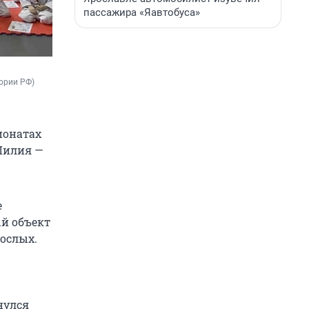
пассажира «Яавтобуса»
тории РФ)
ионатах
Лилия —
е
ый объект
ослых.
нулся