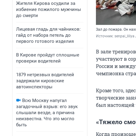
Жителя Кирова осудили за
избиение пожилого мужчины
до смерти
Лицевая гладь для чайников:
Зал до пожара. Он на
гайд от набора петель до
Источник: 
senpai_lili
первого готового изделия
В зале трениро
В Кирове пройдут сплошные
участвуют в сор
проверки водителей
России и между
чемпионка стра
1879 нетрезвых водителей
задержали кировские
автоинспекторы
Кроме того, зде
творческие зан
Всю Москву напугал
был настоящей 
загадочный взрыв: его звук
слышали везде, а причина
неизвестна. Что это могло
«Тяжело смот
быть
Когда произоше