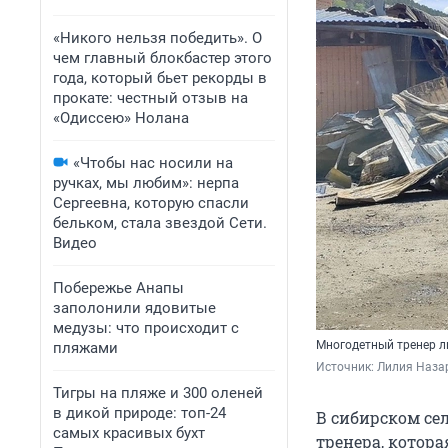
«Никого нельзя победить». О
чем главный блокбастер этого
года, который бьет рекорды в
прокате: честный отзыв на
«Одиссею» Нолана
«Чтобы нас носили на
ручках, мы любим»: нерпа
Сергеевна, которую спасли
бельком, стала звездой Сети.
Видео
Побережье Анапы
заполонили ядовитые
медузы: что происходит с
Многодетный тренер л
пляжами
Источник: 
Лилия Наза
Тигры на пляже и 300 оленей
в дикой природе: топ-24
В сибирском се
самых красивых бухт
тренера, котора