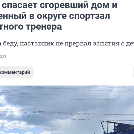
 спасает сгоревший дом и
енный в округе спортзал
тного тренера
 беду, наставник не прервал занятия с д
323
 комментарий