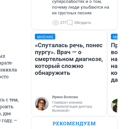
суперслабостях и о том,
почему люди улыбаются на
их грустных песнях
277
Обсудить
МНЕНИЕ
МНЕНИ
«Спуталась речь, понес
Прода
пургу». Врач — о
возьм
рых
смертельном диагнозе,
нам г
арате-
который сложно
налог
озникла
обнаружить
косне
осто
даже 
Ирина Волкова
ь с тем,
Главврач клиники
троить
«Реабилитация доктора
Волковой»
, две
 году, —
РЕКОМЕНДУЕМ