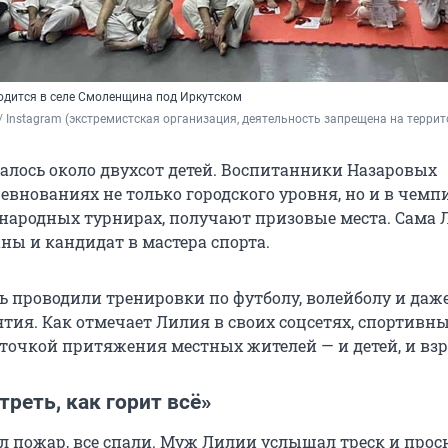
ходится в селе Смоленщина под Иркутском
ya / Instagram (экстремистская организация, деятельность запрещена на терри
валось около двухсот детей. Воспитанники Назаровых
евнованиях не только городского уровня, но и в чемп
народных турнирах, получают призовые места. Сама 
ны и кандидат в мастера спорта.
сь проводили тренировки по футболу, волейболу и даж
ятия. Как отмечает Лилия в своих соцсетях, спортивн
точкой притяжения местных жителей — и детей, и взр
реть, как горит всё»
л пожар, все спали. Муж Лилии услышал треск и прос