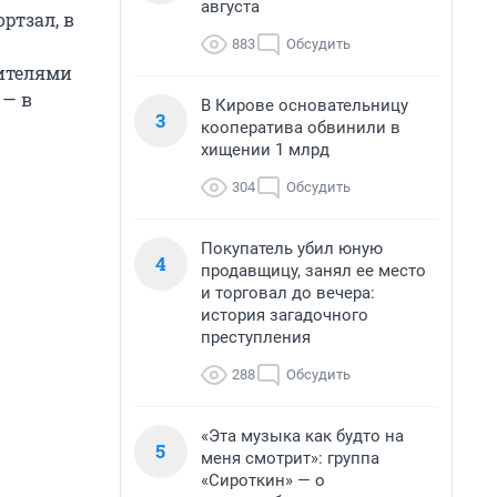
августа
ртзал, в
883
Обсудить
дителями
 — в
В Кирове основательницу
3
кооператива обвинили в
хищении 1 млрд
304
Обсудить
Покупатель убил юную
4
продавщицу, занял ее место
и торговал до вечера:
история загадочного
преступления
288
Обсудить
«Эта музыка как будто на
5
меня смотрит»: группа
«Сироткин» — о