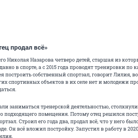
тец продал всё»
его Николая Назарова четверо детей, старшая из кото
давно в спорте, а с 2015 года проводят тренировки по к
ея построить собственный спортзал, говорит Лилия, в
гих спортивных объектов в их селе нет и молодежи пр
даться.
али заниматься тренерской деятельностью, столкнулис
го подходящего помещения. Потому отец решился пос
тзал. Строил его года два, продал всё, что у него было
де. Он всё вложил постройку. Запустил в работу в 2020
илия.