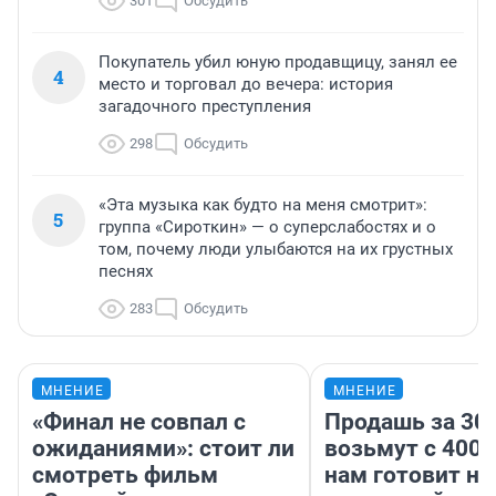
301
Обсудить
Покупатель убил юную продавщицу, занял ее
4
место и торговал до вечера: история
загадочного преступления
298
Обсудить
«Эта музыка как будто на меня смотрит»:
5
группа «Сироткин» — о суперслабостях и о
том, почему люди улыбаются на их грустных
песнях
283
Обсудить
МНЕНИЕ
МНЕНИЕ
«Финал не совпал с
Продашь за 300
ожиданиями»: стоит ли
возьмут с 4000
смотреть фильм
нам готовит н