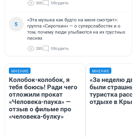
300
Обсудить
«Эта музыка как будто на меня смотрит»:
5
группа «Сироткин» — о суперслабостях и о
том, почему люди улыбаются на их грустных
песнях
285
Обсудить
МНЕНИЕ
МНЕНИЕ
Колобок-колобок, я
«За неделю две
тебя боюсь! Ради чего
были страшные
отложили прокат
туристка расск
«Человека-паука» —
отдыхе в Крым
отзыв о фильме про
«человека-булку»