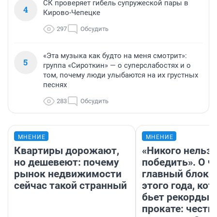
СК проверяет гибель супружеской пары в
4
Кирово-Чепецке
297
Обсудить
«Эта музыка как будто на меня смотрит»:
5
группа «Сироткин» — о суперслабостях и о
том, почему люди улыбаются на их грустных
песнях
283
Обсудить
МНЕНИЕ
МНЕНИЕ
Квартиры дорожают,
«Никого нельз
но дешевеют: почему
победить». О ч
рынок недвижимости
главный блокб
сейчас такой странный
этого года, ко
бьет рекорды 
прокате: честн