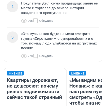
Покупатель убил юную продавщицу, занял ее
4
место и торговал до вечера: история
загадочного преступления
295
Обсудить
«Эта музыка как будто на меня смотрит»:
5
группа «Сироткин» — о суперслабостях и о
том, почему люди улыбаются на их грустных
песнях
278
Обсудить
МНЕНИЕ
МНЕНИЕ
Квартиры дорожают,
«Мы видим нов
но дешевеют: почему
Нолана»: с как
рынок недвижимости
настроем нужн
сейчас такой странный
смотреть «Оди
чтобы она не