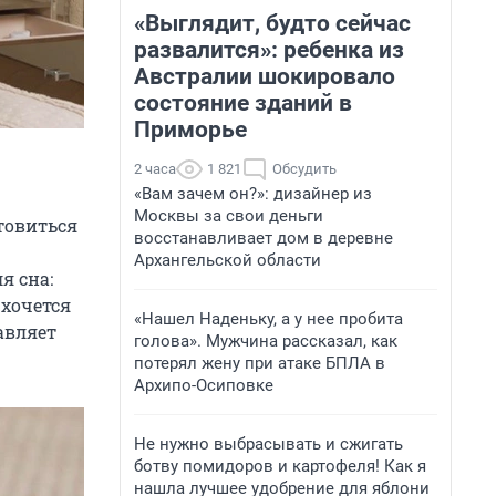
«Выглядит, будто сейчас
развалится»: ребенка из
Австралии шокировало
состояние зданий в
Приморье
2 часа
1 821
Обсудить
«Вам зачем он?»: дизайнер из
Москвы за свои деньги
отовиться
восстанавливает дом в деревне
Архангельской области
я сна:
 хочется
«Нашел Наденьку, а у нее пробита
авляет
голова». Мужчина рассказал, как
потерял жену при атаке БПЛА в
Архипо-Осиповке
Не нужно выбрасывать и сжигать
ботву помидоров и картофеля! Как я
нашла лучшее удобрение для яблони