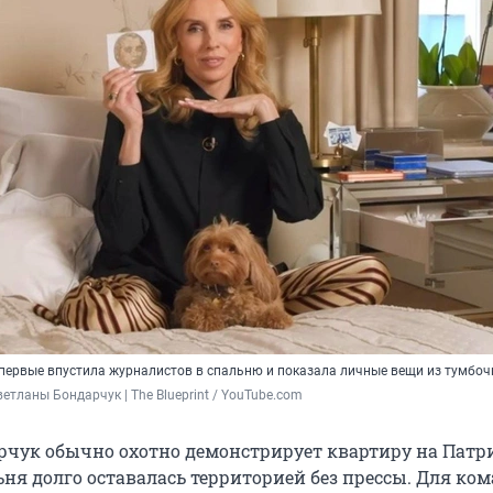
первые впустила журналистов в спальню и показала личные вещи из тумбоч
ветланы Бондарчук | The Blueprint / YouTube.com
рчук обычно охотно демонстрирует квартиру на Пат
ьня долго оставалась территорией без прессы. Для ко