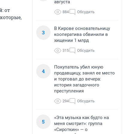
августа
: от
884
Обсудить
которые,
В Кирове основательницу
3
кооператива обвинили в
хищении 1 млрд
315
Обсудить
Покупатель убил юную
4
продавщицу, занял ее место
и торговал до вечера:
история загадочного
преступления
294
Обсудить
«Эта музыка как будто на
5
меня смотрит»: группа
«Сироткин» — о