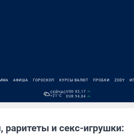
АММА
АФИША
ГОРОСКОП
КУРСЫ ВАЛЮТ
ПРОБКИ
ZODY
И
USD 82,17
СЕЙЧАС
+21°C
EUR 94,84
, раритеты и секс-игрушки: