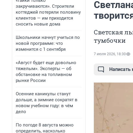
«Гайки только
Светлана
закручиваются». Строители
коттеджей потеряли половину
творится
клиентов — им приходится
сносить новые дома
Светская ль
Школьники начнут учиться по
тумбочки
новой программе: что
изменится с 1 сентября
7 июля 2026, 18:30
«Август будет еще довольно
тяжелым». Эксперты — об
Написать
обстановке на топливном
рынке России
Осенние каникулы станут
дольше, а зимние сократят в
новом учебном году: в чём
дело
По погоде 8 августа можно
определить, насколько