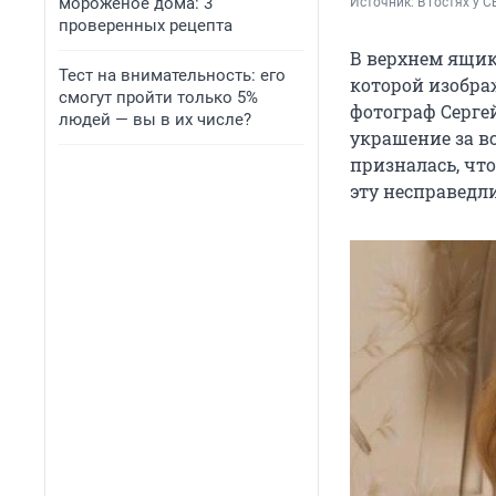
мороженое дома: 3
Источник: 
В гостях у С
проверенных рецепта
В верхнем ящик
Тест на внимательность: его
которой изображ
смогут пройти только 5%
фотограф Серге
людей — вы в их числе?
украшение за вс
призналась, что
эту несправедл