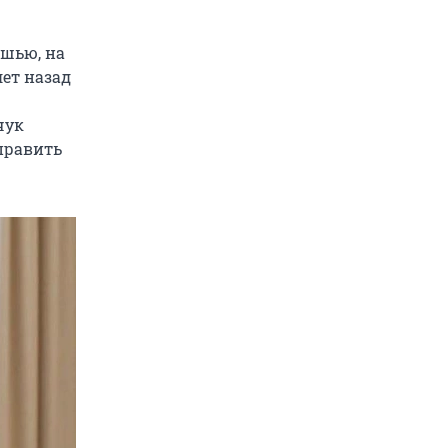
шью, на
лет назад
чук
справить