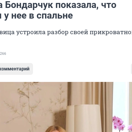
 Бондарчук показала, что
 у нее в спальне
вица устроила разбор своей прикроватн
266
 комментарий