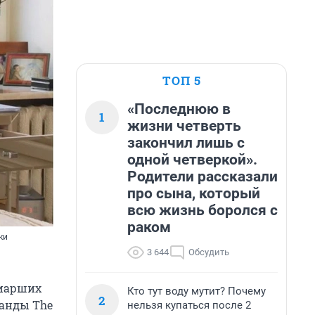
ТОП 5
«Последнюю в
1
жизни четверть
закончил лишь с
одной четверкой».
Родители рассказали
про сына, который
всю жизнь боролся с
раком
ки
3 644
Обсудить
риарших
Кто тут воду мутит? Почему
2
манды The
нельзя купаться после 2