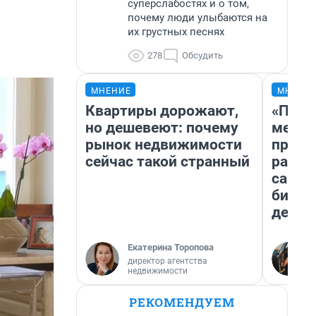
суперслабостях и о том,
почему люди улыбаются на
их грустных песнях
278
Обсудить
МНЕНИЕ
МНЕНИ
Квартиры дорожают,
«Поку
но дешевеют: почему
мешке
рынок недвижимости
предп
сейчас такой странный
расска
самом
бизне
дешев
Екатерина Торопова
директор агентства
недвижимости
РЕКОМЕНДУЕМ