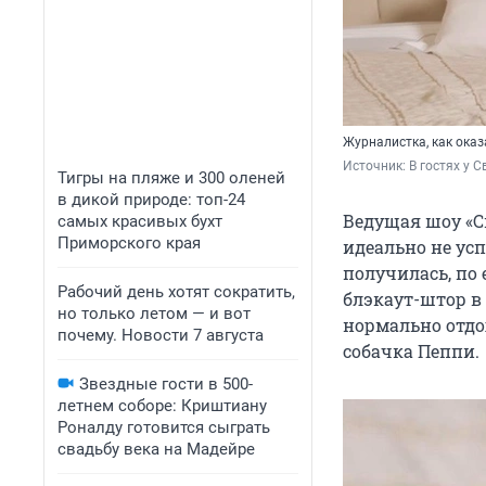
Журналистка, как оказ
Источник: 
В гостях у С
Тигры на пляже и 300 оленей
в дикой природе: топ-24
Ведущая шоу «Св
самых красивых бухт
Приморского края
идеально не усп
получилась, по 
Рабочий день хотят сократить,
блэкаут-штор в 
но только летом — и вот
нормально отдох
почему. Новости 7 августа
собачка Пеппи.
Звездные гости в 500-
летнем соборе: Криштиану
Роналду готовится сыграть
свадьбу века на Мадейре