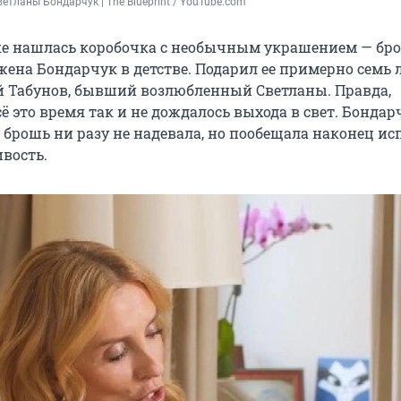
ветланы Бондарчук | The Blueprint / YouTube.com
е нашлась коробочка с необычным украшением — бро
ена Бондарчук в детстве. Подарил ее примерно семь 
й Табунов, бывший возлюбленный Светланы. Правда,
ё это время так и не дождалось выхода в свет. Бондар
 брошь ни разу не надевала, но пообещала наконец и
ивость.